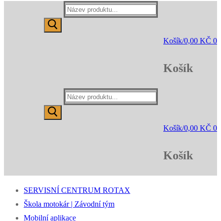
Hledat:
Košík
/
0,00
KČ
0
Košík
Hledat:
Košík
/
0,00
KČ
0
Košík
SERVISNÍ CENTRUM ROTAX
Škola motokár | Závodní tým
Mobilní aplikace