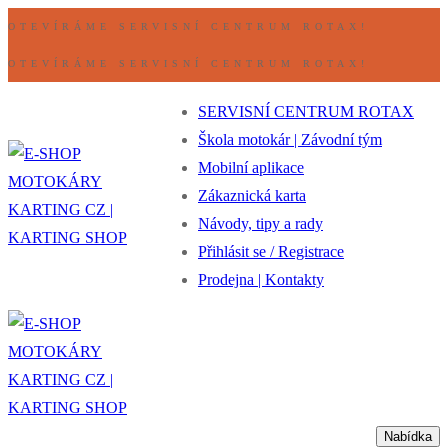
Přeskočit
Nabídka
Zavřeno
OTEVÍRÁME SERVISNÍ CENTRUM ROTAX!
na
OTEVÍRÁME SERVISNÍ CENTRUM ROTAX!
obsah
SERVISNÍ CENTRUM ROTAX
Škola motokár | Závodní tým
Mobilní aplikace
Zákaznická karta
Návody, tipy a rady
Přihlásit se / Registrace
Prodejna | Kontakty
Nabídka