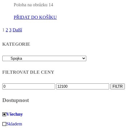
Poloha na obrázku 14
PŘIDAT DO KOŠÍKU
1
2
3
Další
Stránkování
příspěvků
KATEGORIE
FILTROVAT DLE CENY
Minimální
Maximální
FILTR
cena
cena
Dostupnost
Všechny
Skladem