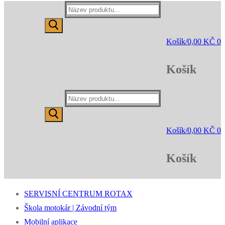
Hledat:
Košík
/
0,00
KČ
0
Košík
Hledat:
Košík
/
0,00
KČ
0
Košík
SERVISNÍ CENTRUM ROTAX
Škola motokár | Závodní tým
Mobilní aplikace