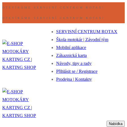
Přeskočit
Nabídka
Zavřeno
OTEVÍRÁME SERVISNÍ CENTRUM ROTAX!
na
OTEVÍRÁME SERVISNÍ CENTRUM ROTAX!
obsah
SERVISNÍ CENTRUM ROTAX
Škola motokár | Závodní tým
Mobilní aplikace
Zákaznická karta
Návody, tipy a rady
Přihlásit se / Registrace
Prodejna | Kontakty
Nabídka