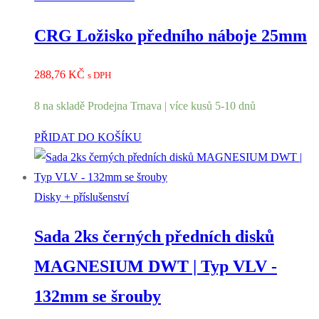
CRG Ložisko předního náboje 25mm
288,76
KČ
s DPH
8 na skladě Prodejna Trnava | více kusů 5-10 dnů
PŘIDAT DO KOŠÍKU
Disky + příslušenství
Sada 2ks černých předních disků
MAGNESIUM DWT | Typ VLV -
132mm se šrouby