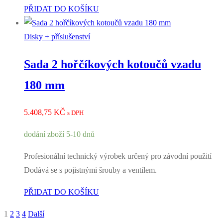
PŘIDAT DO KOŠÍKU
Disky + příslušenství
Sada 2 hořčíkových kotoučů vzadu
180 mm
5.408,75
KČ
s DPH
dodání zboží 5-10 dnů
Profesionální technický výrobek určený pro závodní použití
Dodává se s pojistnými šrouby a ventilem.
PŘIDAT DO KOŠÍKU
1
2
3
4
Další
Stránkování