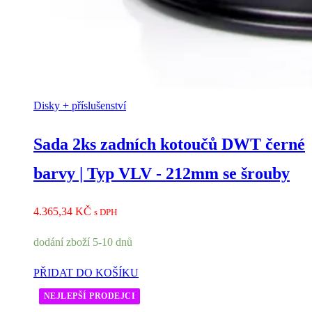
Disky + příslušenství
Sada 2ks zadních kotoučů DWT černé
barvy | Typ VLV - 212mm se šrouby
4.365,34
KČ
s DPH
dodání zboží 5-10 dnů
PŘIDAT DO KOŠÍKU
NEJLEPŠÍ PRODEJCI