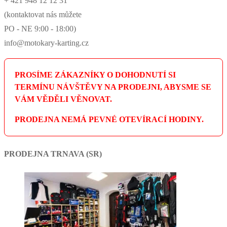
+ 421 948 12 12 31
(kontaktovat nás můžete
PO - NE 9:00 - 18:00)
info@motokary-karting.cz
PROSÍME ZÁKAZNÍKY O DOHODNUTÍ SI
TERMÍNU NÁVŠTĚVY NA PRODEJNI, ABYSME SE
VÁM VĚDĚLI VĚNOVAT.
PRODEJNA NEMÁ PEVNÉ OTEVÍRACÍ HODINY.
PRODEJNA TRNAVA (SR)