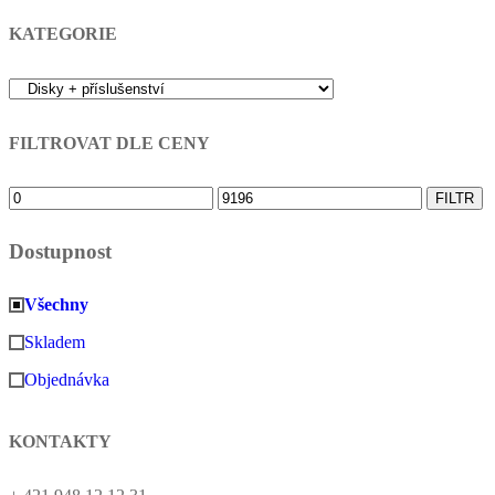
příspěvků
KATEGORIE
FILTROVAT DLE CENY
Minimální
Maximální
FILTR
cena
cena
Dostupnost
Všechny
Skladem
Objednávka
KONTAKTY