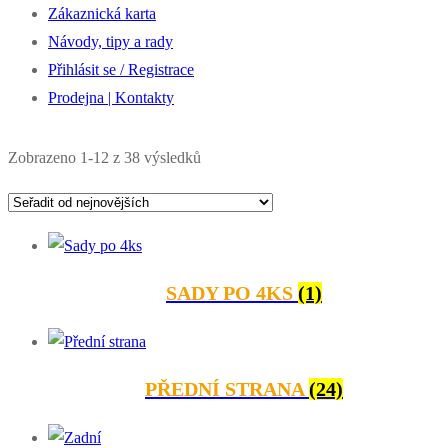
Zákaznická karta
Návody, tipy a rady
Přihlásit se / Registrace
Prodejna | Kontakty
Seřazeno
Zobrazeno 1-12 z 38 výsledků
od
nejnovějších
SADY PO 4KS
(1)
PŘEDNÍ STRANA
(24)