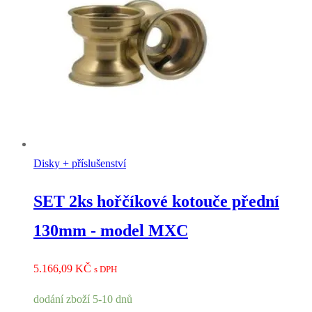
Disky + příslušenství
SET 2ks hořčíkové kotouče přední
130mm - model MXC
5.166,09
KČ
s DPH
dodání zboží 5-10 dnů