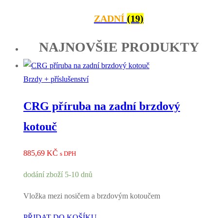
ZADNÍ
(19)
NAJNOVŠIE PRODUKTY
Brzdy + příslušenství
CRG příruba na zadní brzdový
kotouč
885,69
KČ
s DPH
dodání zboží 5-10 dnů
Vložka mezi nosičem a brzdovým kotoučem
PŘIDAT DO KOŠÍKU