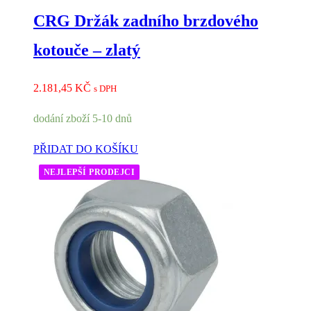
CRG Držák zadního brzdového
kotouče – zlatý
2.181,45
KČ
s DPH
dodání zboží 5-10 dnů
PŘIDAT DO KOŠÍKU
NEJLEPŠÍ PRODEJCI