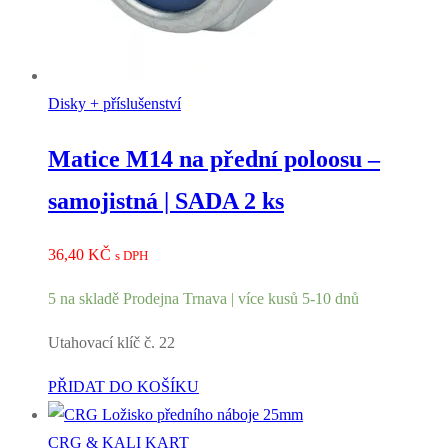
Disky + příslušenství
Matice M14 na přední poloosu –
samojistná | SADA 2 ks
36,40
KČ
s DPH
5 na skladě Prodejna Trnava | více kusů 5-10 dnů
Utahovací klíč č. 22
PŘIDAT DO KOŠÍKU
CRG & KALI KART