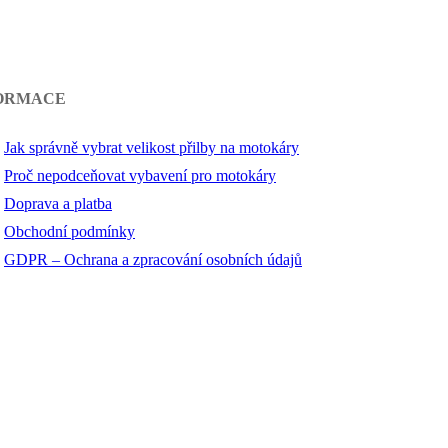
ORMACE
Jak správně vybrat velikost přilby na motokáry
Proč nepodceňovat vybavení pro motokáry
Doprava a platba
Obchodní podmínky
GDPR – Ochrana a zpracování osobních údajů