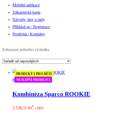
Mobilní aplikace
Zákaznická karta
Návody, tipy a rady
Přihlásit se / Registrace
Prodejna | Kontakty
Zobrazení jediného výsledku
PRODUKT I PRO DĚTI
Kombinézy
NEJLEPŠÍ PRODEJCI
Kombinéza Sparco ROOKIE
2.538,31
KČ
s DPH