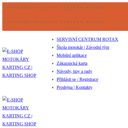
Přeskočit
Nabídka
Zavřeno
OTEVÍRÁME SERVISNÍ CENTRUM ROTAX!
na
obsah
OTEVÍRÁME SERVISNÍ CENTRUM ROTAX!
SERVISNÍ CENTRUM ROTAX
Škola motokár | Závodní tým
Mobilní aplikace
Zákaznická karta
Návody, tipy a rady
Přihlásit se / Registrace
Prodejna | Kontakty