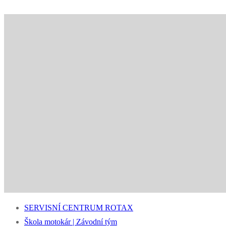
SERVISNÍ CENTRUM ROTAX
Škola motokár | Závodní tým