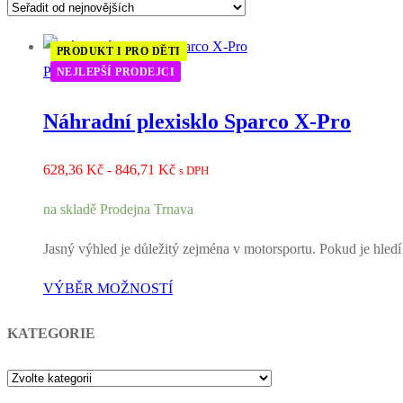
PRODUKT I PRO DĚTI
Přilby
NEJLEPŠÍ PRODEJCI
Náhradní plexisklo Sparco X-Pro
Rozpětí
628,36
Kč
-
846,71
Kč
s DPH
cen:
na skladě Prodejna Trnava
628,36 Kč
až
Jasný výhled je důležitý zejména v motorsportu. Pokud je hledí 
846,71 Kč
VÝBĚR MOŽNOSTÍ
KATEGORIE