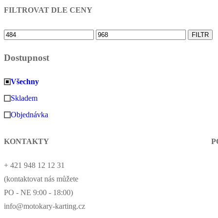
FILTROVAT DLE CENY
Minimální
Maximální
FILTR
cena
cena
Dostupnost
Všechny
Skladem
Objednávka
KONTAKTY
P
+ 421 948 12 12 31
(kontaktovat nás můžete
PO - NE 9:00 - 18:00)
info@motokary-karting.cz