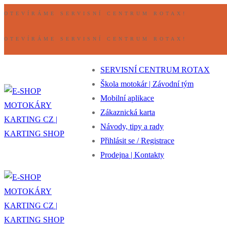
Přeskočit
Nabídka
Zavřeno
OTEVÍRÁME SERVISNÍ CENTRUM ROTAX!
na
obsah
OTEVÍRÁME SERVISNÍ CENTRUM ROTAX!
SERVISNÍ CENTRUM ROTAX
Škola motokár | Závodní tým
Mobilní aplikace
Zákaznická karta
Návody, tipy a rady
Přihlásit se / Registrace
Prodejna | Kontakty