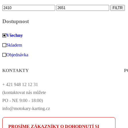
Minimální
Maximální
FILTR
cena
cena
Dostupnost
Všechny
Skladem
Objednávka
KONTAKTY
P
+ 421 948 12 12 31
(kontaktovat nás můžete
PO - NE 9:00 - 18:00)
info@motokary-karting.cz
PROSÍME ZÁKAZNÍKY O DOHODNUTÍ SI