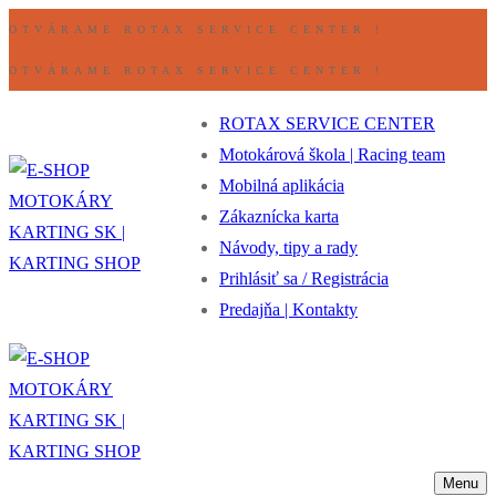
Preskočiť
Ponuka
Zavrieť
OTVÁRAME ROTAX SERVICE CENTER !
na
OTVÁRAME ROTAX SERVICE CENTER !
obsah
ROTAX SERVICE CENTER
Motokárová škola | Racing team
Mobilná aplikácia
Zákaznícka karta
Návody, tipy a rady
Prihlásiť sa / Registrácia
Predajňa | Kontakty
Menu