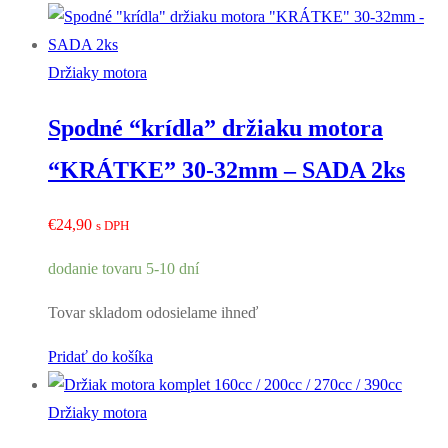
Držiaky motora
Spodné “krídla” držiaku motora
“KRÁTKE” 30-32mm – SADA 2ks
€
24,90
s DPH
dodanie tovaru 5-10 dní
Tovar skladom odosielame ihneď
Pridať do košíka
Držiaky motora