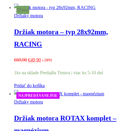
Zľava!
Držiaky motora
Držiak motora – typ 28x92mm,
RACING
Pôvodná
Aktuálna
€
69,90
€
49,90
s DPH
cena
cena
1ks na sklade Predajňa Trnava | viac ks 5-10 dní
bola:
je:
€69,90.
€49,90.
Pridať do košíka
NAJPREDÁVANEJŠIE
Držiaky motora
Držiak motora ROTAX komplet –
magnézium