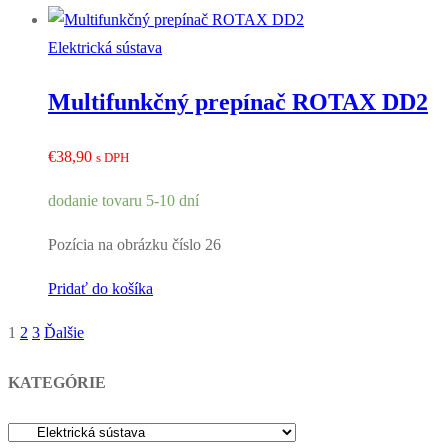
Elektrická sústava
Multifunkčný prepínač ROTAX DD2
€
38,90
s DPH
dodanie tovaru 5-10 dní
Pozícia na obrázku číslo 26
Pridať do košíka
1
2
3
Ďalšie
Stránkovanie
príspevkov
KATEGÓRIE