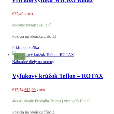
Príruba výfuku MICRO Rotax
€
37,49
s DPH
dodanie tovaru 5-10 dní
Pozícia na obrázku číslo 13
Pridať do košíka
Zľava!
Náhradné diely na motory
Výfukový krúžok Teflon – ROTAX
Pôvodná
Aktuálna
€
17,54
€
13,90
s DPH
cena
cena
4ks na sklade Predajňa Trnava | viac ks 5-10 dní
bola:
je:
€17,54.
€13,90.
Pozícia na obrázku číslo 2