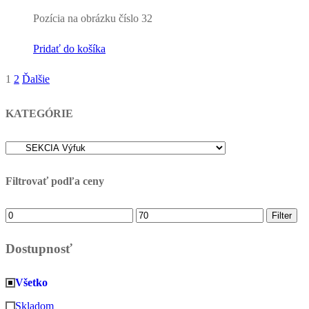
Pozícia na obrázku číslo 32
Pridať do košíka
1
2
Ďalšie
Stránkovanie
príspevkov
KATEGÓRIE
Filtrovať podľa ceny
Minimálna
Maximálna
Filter
cena
cena
Dostupnosť
Všetko
Skladom