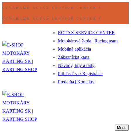
Preskočiť
Ponuka
Zavrieť
OTVÁRAME ROTAX SERVICE CENTER !
na
OTVÁRAME ROTAX SERVICE CENTER !
obsah
ROTAX SERVICE CENTER
Motokárová škola | Racing team
Mobilná aplikácia
Zákaznícka karta
Návody, tipy a rady
Prihlásiť sa / Registrácia
Predajňa | Kontakty
Menu