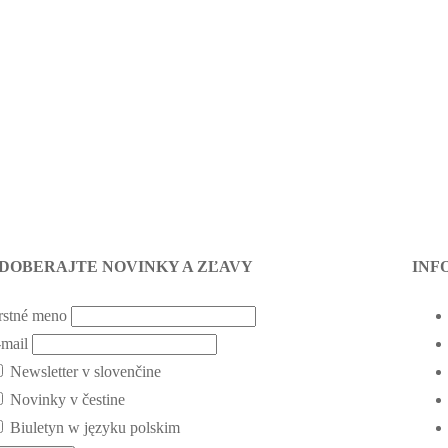
DOBERAJTE NOVINKY A ZĽAVY
INF
rstné meno
mail
Newsletter v slovenčine
Novinky v čestine
Biuletyn w języku polskim