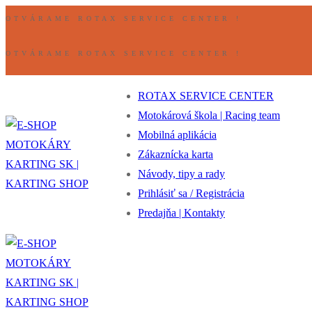
Preskočiť
Ponuka
Zavrieť
OTVÁRAME ROTAX SERVICE CENTER !
na
obsah
OTVÁRAME ROTAX SERVICE CENTER !
ROTAX SERVICE CENTER
Motokárová škola | Racing team
Mobilná aplikácia
Zákaznícka karta
Návody, tipy a rady
Prihlásiť sa / Registrácia
Predajňa | Kontakty