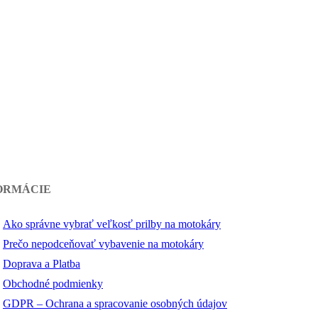
ORMÁCIE
Ako správne vybrať veľkosť prilby na motokáry
Prečo nepodceňovať vybavenie na motokáry
Doprava a Platba
Obchodné podmienky
GDPR – Ochrana a spracovanie osobných údajov