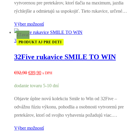
vytvorenou pre pretekárov, ktorí tlačia na maximum, jazdia
rýchlejšie a odmietajú sa uspokojiť. Tieto rukavice, určené…
Výber možností
Zľava!
32Five
PRODUKT AJ PRE DETI
32Five rukavice SMILE TO WIN
Pôvodná
Aktuálna
€
92,90
€
89,90
s DPH
cena
cena
dodanie tovaru 5-10 dní
bola:
je:
€92,90.
€89,90.
Objavte úplne novú kolekciu Smile to Win od 32Five –
odvážnu fúziu výkonu, pohodlia a osobnosti vytvorenú pre
pretekárov, ktorí od svojho vybavenia požadujú viac.…
Výber možností