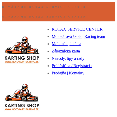
Preskočiť
Ponuka
Zavrieť
OTVÁRAME ROTAX SERVICE CENTER !
na
OTVÁRAME ROTAX SERVICE CENTER !
obsah
ROTAX SERVICE CENTER
Motokárová škola | Racing team
Mobilná aplikácia
Zákaznícka karta
Návody, tipy a rady
Prihlásiť sa / Registrácia
Predajňa | Kontakty