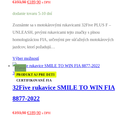
Pôvodná
Aktuálna
€
193,90
€
189,90
s DPH
cena
cena
dodanie tovaru 5-10 dní
bola:
je:
€193,90.
€189,90.
Zoznámte sa s motokárovými rukavicami 32Five PLUS F –
UNLEASH, prvými rukavicami tejto značky s plnou
homologizáciou FIA, určenými pre súťažných motokárových
jazdcov, ktorí požadujú…
Výber možností
Zľava!
32Five
PRODUKT AJ PRE DETI
CERTIFIKOVANÉ FIA
32Five rukavice SMILE TO WIN FIA
8877-2022
Pôvodná
Aktuálna
€
193,90
€
189,90
s DPH