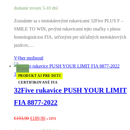
cena
cena
dodanie tovaru 5-10 dní
bola:
je:
€193,90.
€189,90.
Zoznámte sa s motokárovými rukavicami 32Five PLUS F –
SMILE TO WIN, prvými rukavicami tejto značky s plnou
homologizáciou FIA, určenými pre súťažných motokárových
jazdcov,…
Výber možností
Zľava!
32Five
PRODUKT AJ PRE DETI
CERTIFIKOVANÉ FIA
32Five rukavice PUSH YOUR LIMIT
FIA 8877-2022
Pôvodná
Aktuálna
€
193,90
€
189,90
s DPH
cena
cena