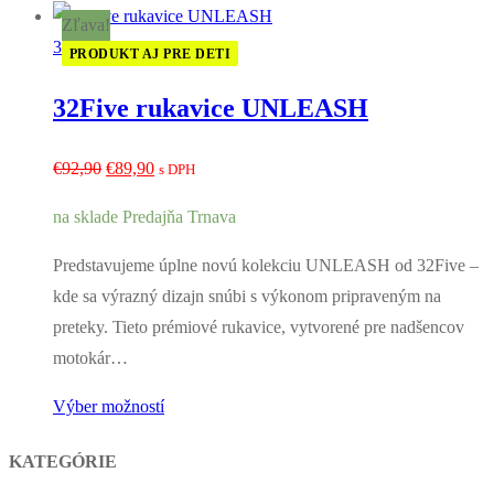
Zľava!
32Five
PRODUKT AJ PRE DETI
32Five rukavice UNLEASH
Pôvodná
Aktuálna
€
92,90
€
89,90
s DPH
cena
cena
na sklade Predajňa Trnava
bola:
je:
€92,90.
€89,90.
Predstavujeme úplne novú kolekciu UNLEASH od 32Five –
kde sa výrazný dizajn snúbi s výkonom pripraveným na
preteky. Tieto prémiové rukavice, vytvorené pre nadšencov
motokár…
Výber možností
KATEGÓRIE