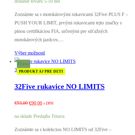
dodanie tovaru 5-10 dní
bola:
je:
€193,90.
€189,90.
Zoznámte sa s motokárovými rukavicami 32Five PLUS F –
PUSH YOUR LIMIT, prvými rukavicami tejto značky s
plnou certifikáciou FIA, určenými pre súťažných
motokárových jazdcov,…
Výber možností
Zľava!
32Five
PRODUKT AJ PRE DETI
32Five rukavice NO LIMITS
Pôvodná
Aktuálna
€
93,00
€
90,00
s DPH
cena
cena
na sklade Predajňa Trnava
bola:
je:
€93,00.
€90,00.
Zoznámte sa s kolekciou NO LIMITS od 32Five –