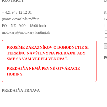
KONTAKTY
O
+ 421 948 12 12 31
K
(kontaktovať nás môžete
E-
PO – NE 9:00 – 18:00 hod)
motokary@motokary-karting.sk
PROSÍME ZÁKAZNÍKOV O DOHODNUTIE SI
TERMÍNU NÁVŠTEVY NA PREDAJNI, ABY
P
SME SA VÁM VEDELI VENOVAŤ.
PREDAJŇA NEMÁ PEVNÉ OTVÁRACIE
HODINY.
PREDAJŇA TRNAVA