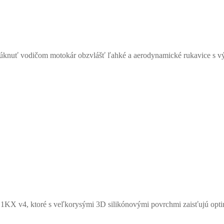
núknuť vodičom motokár obzvlášť ľahké a aerodynamické rukavice s v
KX v4, ktoré s veľkorysými 3D silikónovými povrchmi zaisťujú optimál