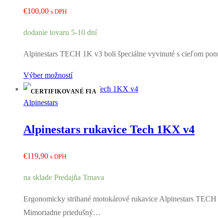
€
100,00
s DPH
dodanie tovaru 5-10 dní
Alpinestars TECH 1K v3 boli špeciálne vyvinuté s cieľom po
Výber možností
CERTIFIKOVANÉ FIA
Alpinestars
Alpinestars rukavice Tech 1KX v4
€
119,90
s DPH
na sklade Predajňa Trnava
Ergonomicky strihané motokárové rukavice Alpinestars TECH 1
Mimoriadne priedušný…