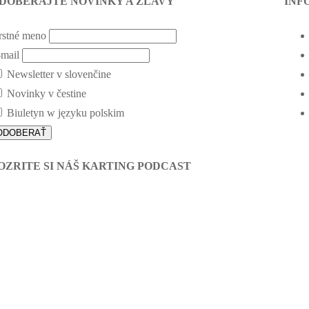
DOBERAJTE NOVINKY A ZĽAVY
INF
rstné meno
mail
Newsletter v slovenčine
Novinky v čestine
Biuletyn w języku polskim
OZRITE SI NÁŠ KARTING PODCAST