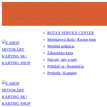
Preskočiť
Ponuka
Zavrieť
OTVÁRAME ROTAX SERVICE CENTER !
na
obsah
OTVÁRAME ROTAX SERVICE CENTER !
ROTAX SERVICE CENTER
Motokárová škola | Racing team
Mobilná aplikácia
Zákaznícka karta
Návody, tipy a rady
Prihlásiť sa / Registrácia
Predajňa | Kontakty