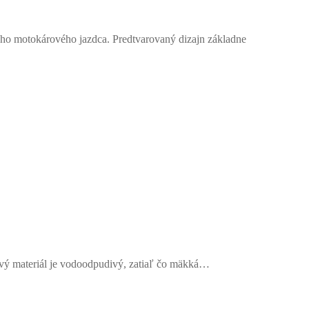
o motokárového jazdca. Predtvarovaný dizajn základne
lový materiál je vodoodpudivý, zatiaľ čo mäkká…