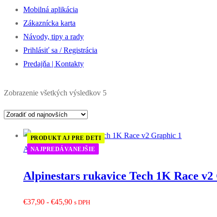
Mobilná aplikácia
Zákaznícka karta
Návody, tipy a rady
Prihlásiť sa / Registrácia
Predajňa | Kontakty
Zoradené
Zobrazenie všetkých výsledkov 5
podľa
najnovších
PRODUKT AJ PRE DETI
Alpinestars
NAJPREDÁVANEJŠIE
Alpinestars rukavice Tech 1K Race v2
Rozpětí
€
37,90
-
€
45,90
s DPH
cen: