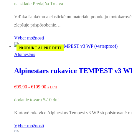
na sklade Predajňa Trnava
€37,90
až
Vďaka ľahkému a elastickému materiálu ponúkajú motokárové
€45,90
zlepšuje prispôsobenie…
Výber možností
PRODUKT AJ PRE DETI
Alpinestars
Alpinestars rukavice TEMPEST v3 WP
Rozpětí
€
99,90
-
€
109,90
s DPH
cen:
dodanie tovaru 5-10 dní
€99,90
až
Kartové rukavice Alpinestars Tempest v3 WP sú polstrované ruk
€109,90
Výber možností