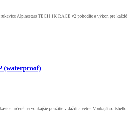
 rukavice Alpinestars TECH 1K RACE v2 pohodlie a výkon pre každéh
 (waterproof)
avice určené na vonkajšie použitie v daždi a vetre. Vonkajší softshel