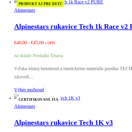
PRODUKT AJ PRE DETI
Alpinestars
Alpinestars rukavice Tech 1k Race v
Rozpětí
€
40,00
-
€
45,00
s DPH
cen:
na sklade Predajňa Trnava
€40,00
až
Vďaka nízkej hmotnosti a elastickému materiálu ponúka TECH
€45,00
zároveň…
Výber možností
CERTIFIKOVANÉ FIA
Alpinestars
Alpinestars rukavice Tech 1K v3