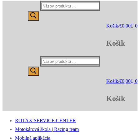
Hľadať:
Košík
/
€
0,00
0
Košík
Hľadať:
Košík
/
€
0,00
0
Košík
ROTAX SERVICE CENTER
Motokárová škola | Racing team
Mobilná aplikácia