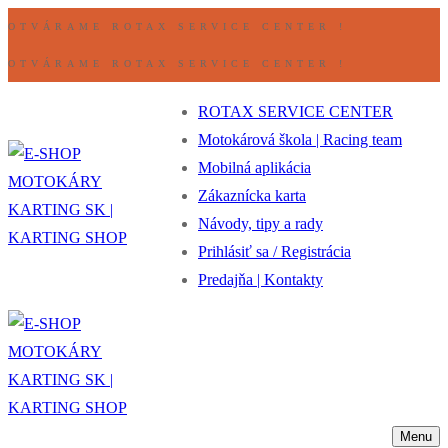
Preskočiť
Ponuka
Zavrieť
OTVÁRAME ROTAX SERVICE CENTER !
na
OTVÁRAME ROTAX SERVICE CENTER !
obsah
ROTAX SERVICE CENTER
Motokárová škola | Racing team
Mobilná aplikácia
Zákaznícka karta
Návody, tipy a rady
Prihlásiť sa / Registrácia
Predajňa | Kontakty
Menu