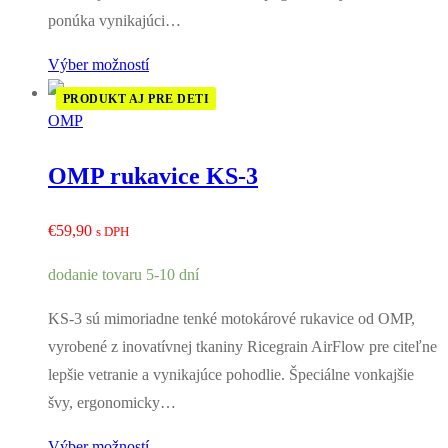
ponúka vynikajúci…
Výber možností
PRODUKT AJ PRE DETI
OMP
OMP rukavice KS-3
€
59,90
s DPH
dodanie tovaru 5-10 dní
KS-3 sú mimoriadne tenké motokárové rukavice od OMP,
vyrobené z inovatívnej tkaniny Ricegrain AirFlow pre citeľne
lepšie vetranie a vynikajúce pohodlie. Špeciálne vonkajšie
švy, ergonomicky…
Výber možností