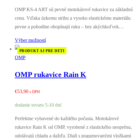
OMP KS-4 ART sú pevné motokárové rukavice za základnú
cenu. Vďaka úzkemu strihu a vysoko elastickému materiálu
pevne a pohodlne obopínajú ruku – bez akýchkoľvek…
Výber možností
PRODUKT AJ PRE DETI
OMP
OMP rukavice Rain K
€
53,90
s DPH
dodanie tovaru 5-10 dní
Perfektne vybavené do každého počasia. Motokárové
rukavice Rain K od OMP, vyrobené z elastického neoprénu,
odolávajú chladu a dažďu. Dlaň s pogumovanými vložkami