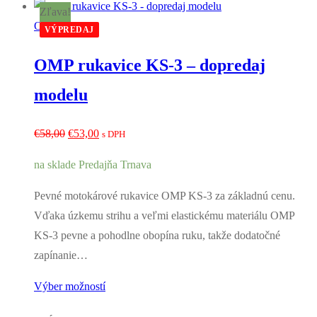
Zľava!
OMP
VÝPREDAJ
OMP rukavice KS-3 – dopredaj
modelu
Pôvodná
Aktuálna
€
58,00
€
53,00
s DPH
cena
cena
na sklade Predajňa Trnava
bola:
je:
€58,00.
€53,00.
Pevné motokárové rukavice OMP KS-3 za základnú cenu.
Vďaka úzkemu strihu a veľmi elastickému materiálu OMP
KS-3 pevne a pohodlne obopína ruku, takže dodatočné
zapínanie…
Výber možností