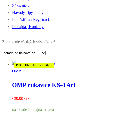
Zákaznícka karta
Návody, tipy a rady
Prihlásiť sa / Registrácia
Predajňa | Kontakty
Zoradené
Zobrazenie všetkých výsledkov 6
podľa
najnovších
PRODUKT AJ PRE DETI
OMP
OMP rukavice KS-4 Art
€
39,90
s DPH
na sklade Predajňa Trnava