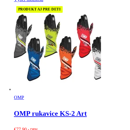
PRODUKT AJ PRE DETI
OMP
OMP rukavice KS-2 Art
€
77,90
s DPH