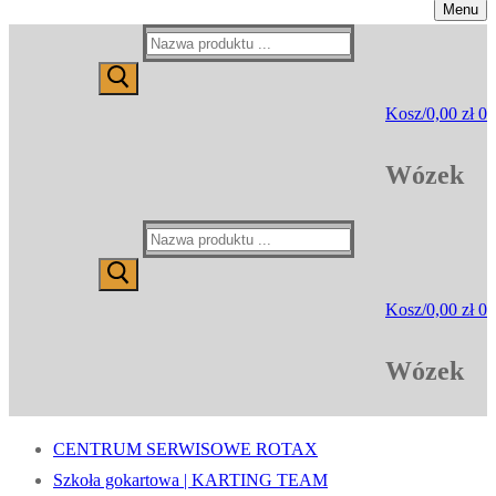
Menu
Wyszukaj:
Kosz
/
0,00
zł
0
Wózek
Wyszukaj:
Kosz
/
0,00
zł
0
Wózek
CENTRUM SERWISOWE ROTAX
Szkoła gokartowa | KARTING TEAM