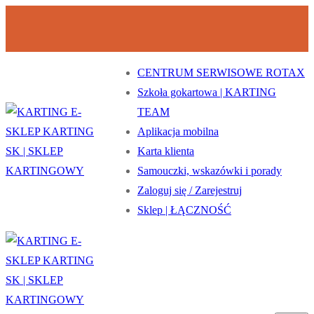
Przejdź
Menu
Zamknij
do
treści
CENTRUM SERWISOWE ROTAX
Szkoła gokartowa | KARTING
TEAM
Aplikacja mobilna
Karta klienta
Samouczki, wskazówki i porady
Zaloguj się / Zarejestruj
Sklep | ŁĄCZNOŚĆ