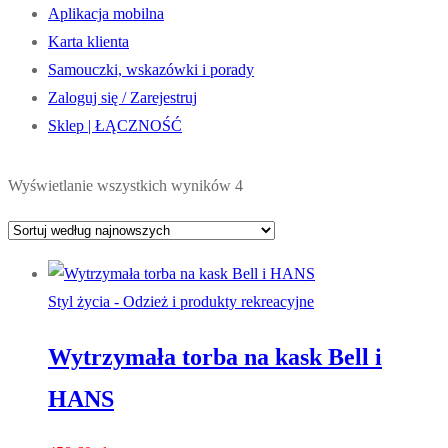
Aplikacja mobilna
Karta klienta
Samouczki, wskazówki i porady
Zaloguj się / Zarejestruj
Sklep | ŁĄCZNOŚĆ
Posortowane
Wyświetlanie wszystkich wyników 4
według
najnowszych
Styl życia - Odzież i produkty rekreacyjne
Wytrzymała torba na kask Bell i
HANS