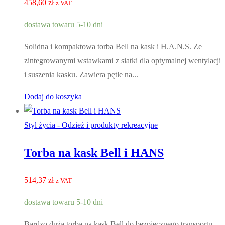
458,60
zł
z VAT
dostawa towaru 5-10 dni
Solidna i kompaktowa torba Bell na kask i H.A.N.S. Ze
zintegrowanymi wstawkami z siatki dla optymalnej wentylacji
i suszenia kasku. Zawiera pętle na...
Dodaj do koszyka
Styl życia - Odzież i produkty rekreacyjne
Torba na kask Bell i HANS
514,37
zł
z VAT
dostawa towaru 5-10 dni
Bardzo duża torba na kask Bell do bezpiecznego transportu