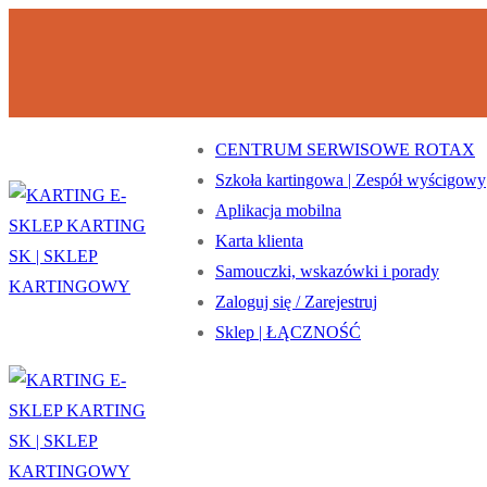
Przejdź
Menu
Zamknij
do
treści
CENTRUM SERWISOWE ROTAX
Szkoła kartingowa | Zespół wyścigowy
Aplikacja mobilna
Karta klienta
Samouczki, wskazówki i porady
Zaloguj się / Zarejestruj
Sklep | ŁĄCZNOŚĆ