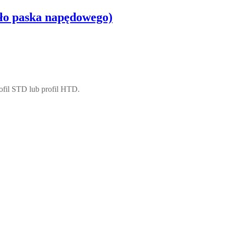
ło paska napędowego)
fil STD lub profil HTD.