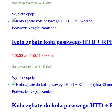
dostawa towaru 5-10 dni
98,50 zł
do
Wybierz opcje
128,60 zł
Podwozie - części zamienne
Koło zębate koła pasowego HTD + RPP
Zakres
128,60
zł
-
150,11
zł
z VAT
cen:
dostawa towaru 5-10 dni
128,60 zł
do
Wybierz opcje
150,11 zł
Podwozie - części zamienne
Koło zębate do koła pasowego HTD + 