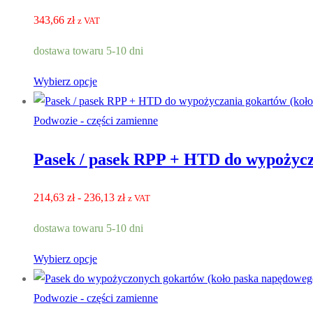
343,66
zł
z VAT
dostawa towaru 5-10 dni
Wybierz opcje
Podwozie - części zamienne
Pasek / pasek RPP + HTD do wypożycz
Zakres
214,63
zł
-
236,13
zł
z VAT
cen:
dostawa towaru 5-10 dni
214,63 zł
do
Wybierz opcje
236,13 zł
Podwozie - części zamienne