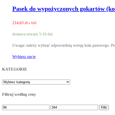
Pasek do wypożyczonych gokartów (ko
214,63
zł
z VAT
dostawa towaru 5-10 dni
Uwaga: należy wybrać odpowiednią wersję koła pasowego. Pro
Wybierz opcje
KATEGORIE
Filtruj według ceny
Cena
Cena
Filtr
minimalna
maksymalna