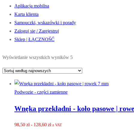
Aplikacja mobilna
Karta klienta
Samouczki, wskazówki i porady
Zaloguj się / Zarejestruj
Sklep | ŁĄCZNOŚĆ
Posortowane
Wyświetlanie wszystkich wyników 5
według
najnowszych
Podwozie - części zamienne
Wnęka przekładni - koło pasowe | ro
Zakres
98,50
zł
-
128,60
zł
z VAT
cen: