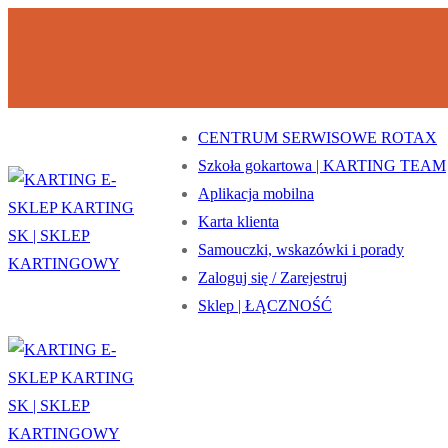
Przejdź
Menu
Zamknij
do
treści
CENTRUM SERWISOWE ROTAX
Szkoła gokartowa | KARTING TEAM
Aplikacja mobilna
Karta klienta
Samouczki, wskazówki i porady
Zaloguj się / Zarejestruj
Sklep | ŁĄCZNOŚĆ