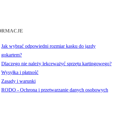
ORMACJE
Jak wybrać odpowiedni rozmiar kasku do jazdy
gokartem?
Dlaczego nie należy lekceważyć sprzętu kartingowego?
Wysyłka i płatność
Zasady i warunki
RODO - Ochrona i przetwarzanie danych osobowych