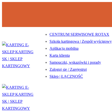
Przejdź
Menu
Zamknij
do
treści
CENTRUM SERWISOWE ROTAX
Szkoła kartingowa | Zespół wyścigowy
Aplikacja mobilna
Karta klienta
Samouczki, wskazówki i porady
Zaloguj się / Zarejestruj
Sklep | ŁĄCZNOŚĆ