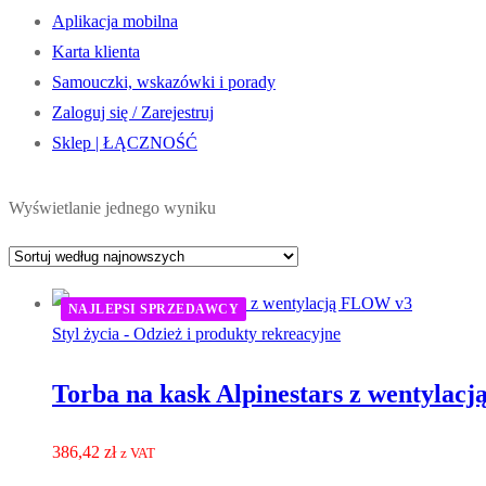
Aplikacja mobilna
Karta klienta
Samouczki, wskazówki i porady
Zaloguj się / Zarejestruj
Sklep | ŁĄCZNOŚĆ
Wyświetlanie jednego wyniku
NAJLEPSI SPRZEDAWCY
Styl życia - Odzież i produkty rekreacyjne
Torba na kask Alpinestars z wentyla
386,42
zł
z VAT