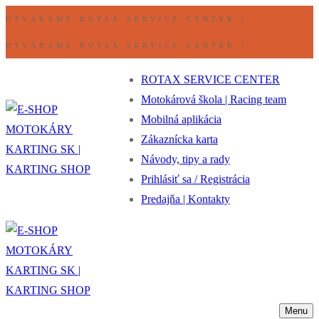
Preskočiť
Ponuka
Zavrieť
OTVÁRAME ROTAX SERVICE CENTER !
na
OTVÁRAME ROTAX SERVICE CENTER !
obsah
ROTAX SERVICE CENTER
Motokárová škola | Racing team
Mobilná aplikácia
Zákaznícka karta
Návody, tipy a rady
Prihlásiť sa / Registrácia
Predajňa | Kontakty
Menu