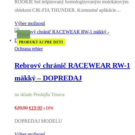
ROOKIE bol inšpirovaný homologizovaným motokárovým
oblekom CIK-FIA THUNDER. Kontrastné aplikácie…
Výber možností
Zľava!
PRODUKT AJ PRE DETI
Ochrana rebier
Rebrový chránič RACEWEAR RW-1
mäkký – DOPREDAJ
na sklade Predajňa Trnava
Pôvodná
Aktuálna
€
29,90
€
19,90
s DPH
cena
cena
DOPREDAJ MODELU
bola:
je:
€29,90.
€19,90.
Výber možností