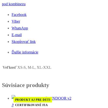
tričko
pod kombinezu
dlhý
Facebook
rukáv
Viber
WhatsApp
E-mail
Skopírovať link
Ďalšie informácie
Veľkosť
XS-S, M-L, XL-XXL
Súvisiace produkty
PRODUKT AJ PRE DETI
Alpinestars
CERTIFIKOVANÉ FIA