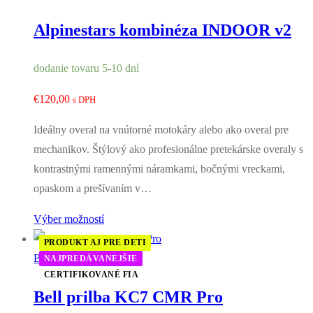
Alpinestars kombinéza INDOOR v2
dodanie tovaru 5-10 dní
€
120,00
s DPH
Ideálny overal na vnútorné motokáry alebo ako overal pre
mechanikov. Štýlový ako profesionálne pretekárske overaly s
kontrastnými ramennými náramkami, bočnými vreckami,
opaskom a prešívaním v…
Výber možností
PRODUKT AJ PRE DETI
Bell
NAJPREDÁVANEJŠIE
CERTIFIKOVANÉ FIA
Bell prilba KC7 CMR Pro