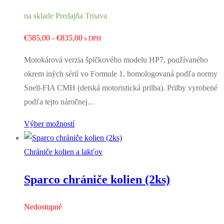
na sklade Predajňa Trnava
Rozpětí
€
585,00
-
€
835,00
s DPH
cen:
Motokárová verzia špičkového modelu HP7, používaného
€585,00
okrem iných sérií vo Formule 1, homologovaná podľa normy
až
Snell-FIA CMH (detská motoristická prilba). Prilby vyrobené
€835,00
podľa tejto náročnej…
Výber možností
Chrániče kolien a lakťov
Sparco chrániče kolien (2ks)
Nedostupné