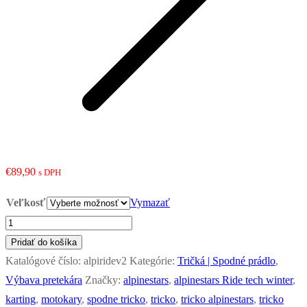
€
89,90
s DPH
Veľkosť
Vymazať
množstvo
Alpinestars
Pridať do košíka
Ride
Katalógové číslo:
alpiridev2
Kategórie:
Tričká | Spodné prádlo
,
Tech
Výbava pretekára
Značky:
alpinestars
,
alpinestars Ride tech winter
,
Winter
karting
,
motokary
,
spodne tricko
,
tricko
,
tricko alpinestars
,
tricko