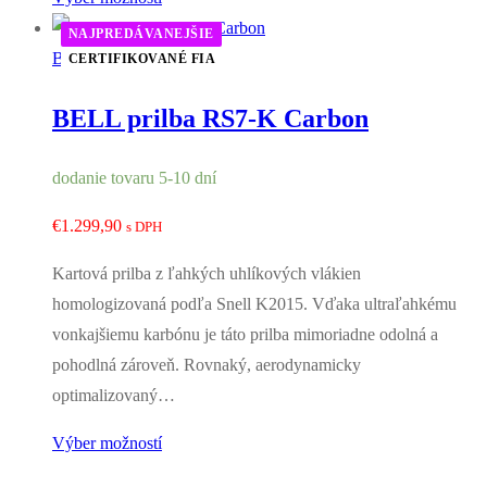
NAJPREDÁVANEJŠIE
Bell
CERTIFIKOVANÉ FIA
BELL prilba RS7-K Carbon
dodanie tovaru 5-10 dní
€
1.299,90
s DPH
Kartová prilba z ľahkých uhlíkových vlákien
homologizovaná podľa Snell K2015. Vďaka ultraľahkému
vonkajšiemu karbónu je táto prilba mimoriadne odolná a
pohodlná zároveň. Rovnaký, aerodynamicky
optimalizovaný…
Výber možností