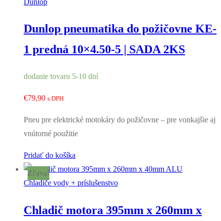
Dunlop
Dunlop pneumatika do požičovne KE-
1 predná 10×4.50-5 | SADA 2KS
dodanie tovaru 5-10 dní
€
79,90
s DPH
Pneu pre elektrické motokáry do požičovne – pre vonkajšie aj
vnútorné použitie
Pridať do košíka
Zľava!
Chladiče vody + príslušenstvo
Chladič motora 395mm x 260mm x