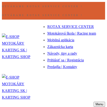
Preskočiť
Ponuka
Zavrieť
OTVÁRAME ROTAX SERVICE CENTER !
na
OTVÁRAME ROTAX SERVICE CENTER !
obsah
ROTAX SERVICE CENTER
Motokárová škola | Racing team
Mobilná aplikácia
Zákaznícka karta
Návody, tipy a rady
Prihlásiť sa / Registrácia
Predajňa | Kontakty
Menu