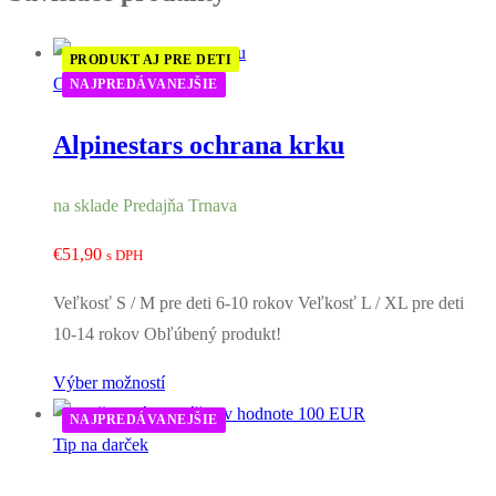
PRODUKT AJ PRE DETI
Ochrana krku
NAJPREDÁVANEJŠIE
Alpinestars ochrana krku
na sklade Predajňa Trnava
€
51,90
s DPH
Veľkosť S / M pre deti 6-10 rokov Veľkosť L / XL pre deti
10-14 rokov Obľúbený produkt!
Výber možností
NAJPREDÁVANEJŠIE
Tip na darček