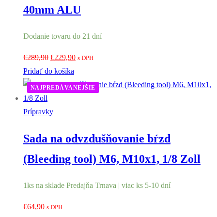
40mm ALU
Dodanie tovaru do 21 dní
Pôvodná
Aktuálna
€
289,90
€
229,90
s DPH
cena
cena
Pridať do košíka
bola:
je:
NAJPREDÁVANEJŠIE
€289,90.
€229,90.
Prípravky
Sada na odvzdušňovanie bŕzd
(Bleeding tool) M6, M10x1, 1/8 Zoll
1ks na sklade Predajňa Trnava | viac ks 5-10 dní
€
64,90
s DPH