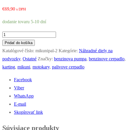
€
69,90
s DPH
dodanie tovaru 5-10 dní
množstvo
Benzínové
Pridať do košíka
(palivové)
Katalógové číslo:
mikunipal-2
Kategórie:
Náhradné diely na
čerpadlo
podvozky
,
Ostatné
Značky:
benzinova pumpa
,
benzinove cerpadlo
,
MIKUNI
karting
,
mikuni
,
motokary
,
palivove cerpadlo
20L
Facebook
Viber
WhatsApp
E-mail
Skopírovať link
Súvisiace produkty