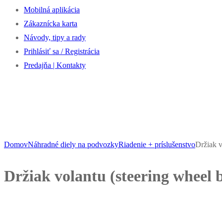
Mobilná aplikácia
Zákaznícka karta
Návody, tipy a rady
Prihlásiť sa / Registrácia
Predajňa | Kontakty
Domov
Náhradné diely na podvozky
Riadenie + príslušenstvo
Držiak v
Držiak volantu (steering wheel 