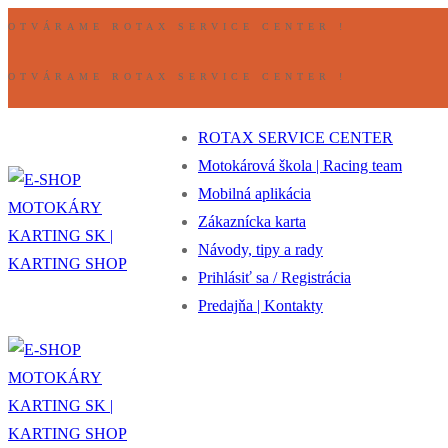
Preskočiť
Ponuka
Zavrieť
OTVÁRAME ROTAX SERVICE CENTER !
na
obsah
OTVÁRAME ROTAX SERVICE CENTER !
ROTAX SERVICE CENTER
Motokárová škola | Racing team
Mobilná aplikácia
Zákaznícka karta
Návody, tipy a rady
Prihlásiť sa / Registrácia
Predajňa | Kontakty