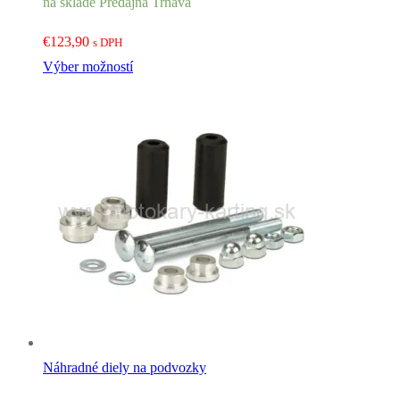
na sklade Predajňa Trnava
€
123,90
s DPH
Výber možností
Náhradné diely na podvozky