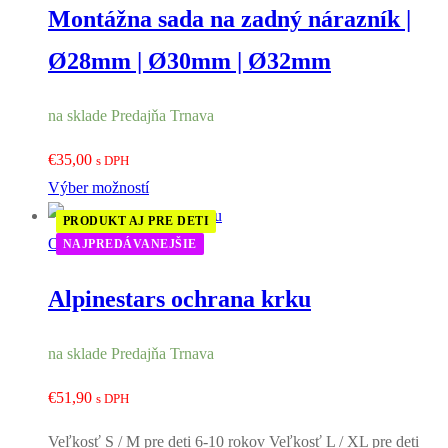
Montážna sada na zadný nárazník |
Ø28mm | Ø30mm | Ø32mm
na sklade Predajňa Trnava
€
35,00
s DPH
Výber možností
PRODUKT AJ PRE DETI
Ochrana krku
NAJPREDÁVANEJŠIE
Alpinestars ochrana krku
na sklade Predajňa Trnava
€
51,90
s DPH
Veľkosť S / M pre deti 6-10 rokov Veľkosť L / XL pre deti