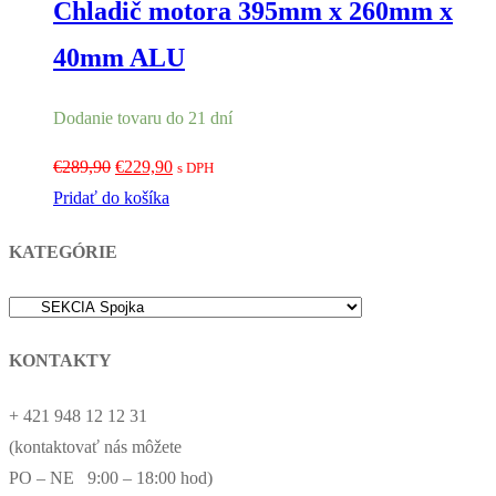
Chladič motora 395mm x 260mm x
40mm ALU
Dodanie tovaru do 21 dní
Pôvodná
Aktuálna
€
289,90
€
229,90
s DPH
cena
cena
Pridať do košíka
bola:
je:
KATEGÓRIE
€289,90.
€229,90.
KONTAKTY
+ 421 948 12 12 31
(kontaktovať nás môžete
PO – NE 9:00 – 18:00 hod)