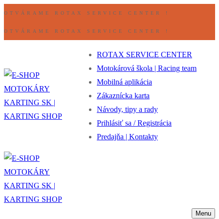
Preskočiť
Ponuka
Zavrieť
OTVÁRAME ROTAX SERVICE CENTER !
na
OTVÁRAME ROTAX SERVICE CENTER !
obsah
ROTAX SERVICE CENTER
Motokárová škola | Racing team
Mobilná aplikácia
Zákaznícka karta
Návody, tipy a rady
Prihlásiť sa / Registrácia
Predajňa | Kontakty
Menu