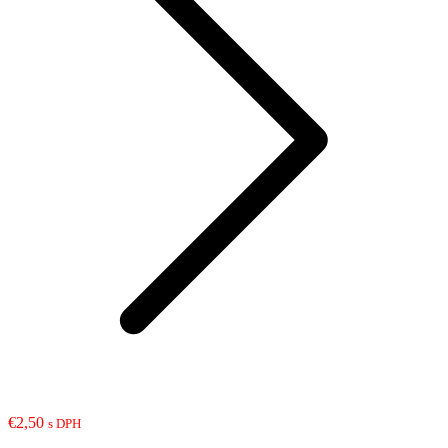
€
2,50
s DPH