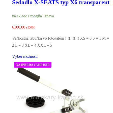
Sedadlo X-SEATS typ X6 transparent
na sklade Predajňa Trnava
€
100,00
s DPH
Veľkostná tabuľka vo fotogalérii !!!!!!!!!!! XS = 0 S = 1 M =
2 L = 3 XL = 4 XXL = 5
Výber možností
NAJPREDÁVANEJŠIE