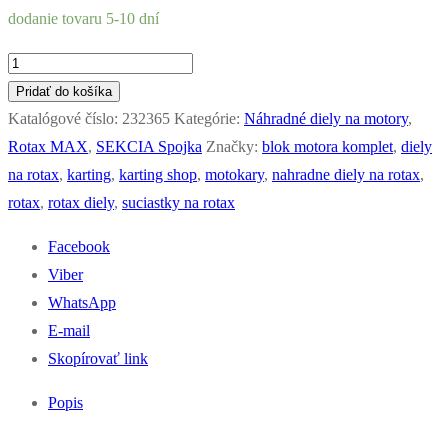
dodanie tovaru 5-10 dní
množstvo
Kolík
Pridať do košíka
5x5
Katalógové číslo:
232365
Kategórie:
Náhradné diely na motory
,
ROTAX
Rotax MAX
,
SEKCIA Spojka
Značky:
blok motora komplet
,
diely
na rotax
,
karting
,
karting shop
,
motokary
,
nahradne diely na rotax
,
rotax
,
rotax diely
,
suciastky na rotax
Facebook
Viber
WhatsApp
E-mail
Skopírovať link
Popis