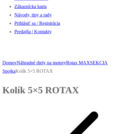
Zákaznícka karta
Návody, tipy a rady
Prihlásiť sa / Registrácia
Predajňa | Kontakty
Domov
Náhradné diely na motory
Rotax MAX
SEKCIA
Spojka
Kolík 5×5 ROTAX
Kolík 5×5 ROTAX