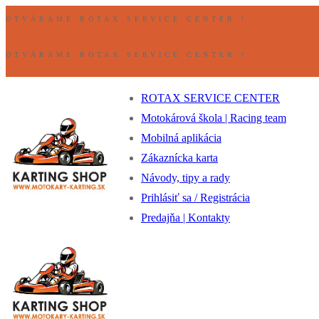
Preskočiť
Ponuka
Zavrieť
OTVÁRAME ROTAX SERVICE CENTER !
na
obsah
OTVÁRAME ROTAX SERVICE CENTER !
ROTAX SERVICE CENTER
Motokárová škola | Racing team
Mobilná aplikácia
Zákaznícka karta
Návody, tipy a rady
Prihlásiť sa / Registrácia
Predajňa | Kontakty