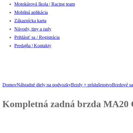
Motokárová škola | Racing team
Mobilná aplikácia
Zákaznícka karta
Návody, tipy a rady
Prihlásiť sa / Registrácia
Predajňa | Kontakty
Domov
Náhradné diely na podvozky
Brzdy + príslušenstvo
Brzdové sa
Kompletná zadná brzda MA20 C