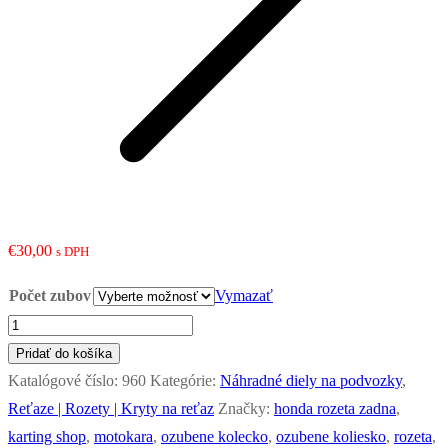
€
30,00
s DPH
Počet zubov
Vymazať
množstvo
Ozubené
Pridať do košíka
kolečko
Katalógové číslo:
960
Kategórie:
Náhradné diely na podvozky
,
(rozeta)
Reťaze | Rozety | Kryty na reťaz
Značky:
honda rozeta zadna
,
50mm
karting shop
,
motokara
,
ozubene kolecko
,
ozubene koliesko
,
rozeta
,