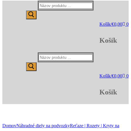
Hľadať:
Košík
/
€
0,00
0
Košík
Hľadať:
Košík
/
€
0,00
0
Košík
Domov
Náhradné diely na podvozky
Reťaze | Rozety | Kryty na