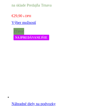
na sklade Predajňa Trnava
€
29,90
s DPH
Výber možností
Zľava!
NAJPREDÁVANEJŠIE
Náhradné diely na podvozky