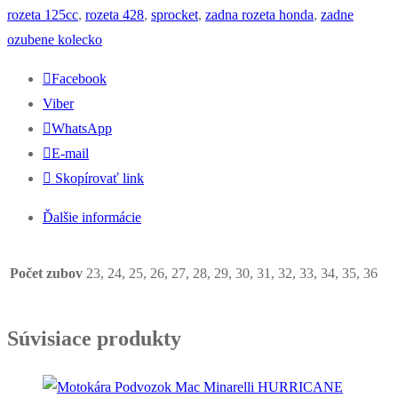
oceľové
rozeta 125cc
,
rozeta 428
,
sprocket
,
zadna rozeta honda
,
zadne
(KZ
ozubene kolecko
125)
Facebook
Viber
WhatsApp
E-mail
Skopírovať link
Ďalšie informácie
Počet zubov
23, 24, 25, 26, 27, 28, 29, 30, 31, 32, 33, 34, 35, 36
Súvisiace produkty