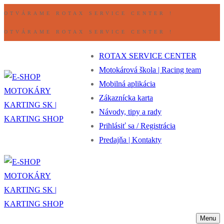
Preskočiť
Ponuka
Zavrieť
OTVÁRAME ROTAX SERVICE CENTER !
na
OTVÁRAME ROTAX SERVICE CENTER !
obsah
ROTAX SERVICE CENTER
Motokárová škola | Racing team
Mobilná aplikácia
Zákaznícka karta
Návody, tipy a rady
Prihlásiť sa / Registrácia
Predajňa | Kontakty
Menu