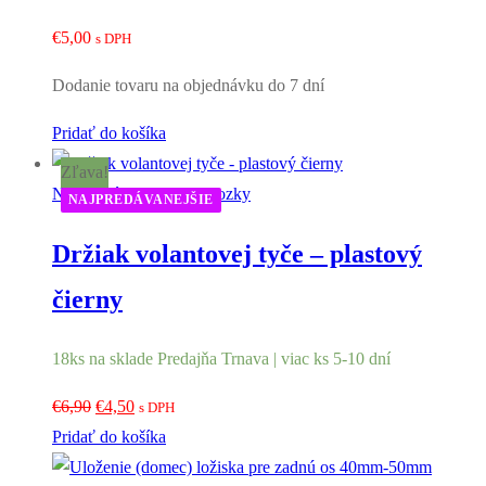
€
5,00
s DPH
Dodanie tovaru na objednávku do 7 dní
Pridať do košíka
Zľava!
Náhradné diely na podvozky
NAJPREDÁVANEJŠIE
Držiak volantovej tyče – plastový
čierny
18ks na sklade Predajňa Trnava | viac ks 5-10 dní
Pôvodná
Aktuálna
€
6,90
€
4,50
s DPH
cena
cena
Pridať do košíka
bola:
je: