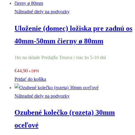
€6,90.
€4,50.
Náhradné diely na podvozky
Uloženie (domec) ložiska pre zadnú os
40mm-50mm čierny ø 80mm
1ks na sklade Predajňa Trnava | viac ks 5-10 dní
€
44,90
s DPH
Pridať do košíka
Náhradné diely na podvozky
Ozubené kolečko (rozeta) 30mm
oceľové