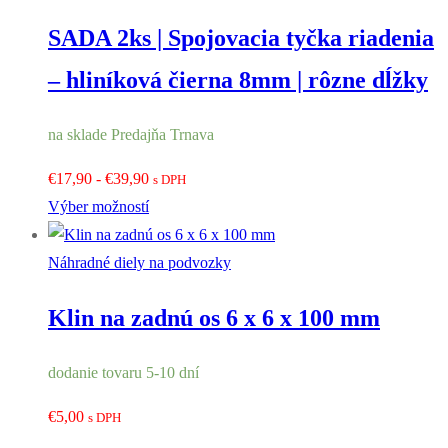
SADA 2ks | Spojovacia tyčka riadenia
– hliníková čierna 8mm | rôzne dĺžky
na sklade Predajňa Trnava
Rozpětí
€
17,90
-
€
39,90
s DPH
cen:
Výber možností
€17,90
až
Náhradné diely na podvozky
€39,90
Klin na zadnú os 6 x 6 x 100 mm
dodanie tovaru 5-10 dní
€
5,00
s DPH