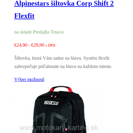
Alpinestars šiltovka Corp Shift 2
Flexfit
na sklade Predajňa Trnava
Rozpětí
€
24,90
-
€
29,90
s DPH
cen:
Šiltovka, ktorá Vám sadne na hlavu. Systém flexfit
€24,90
zabezpečuje priľahnutie na hlavu na každom mieste.
až
€29,90
Výber možností