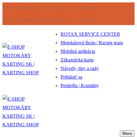
Preskočiť
Ponuka
Zavrieť
OTVÁRAME ROTAX SERVICE CENTER !
na
OTVÁRAME ROTAX SERVICE CENTER !
obsah
ROTAX SERVICE CENTER
Motokárová škola | Racing team
Mobilná aplikácia
Zákaznícka karta
Návody, tipy a rady
Prihlásiť sa
Predajňa | Kontakty
Menu