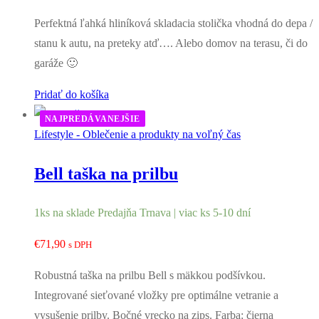
cena
cena
Perfektná ľahká hliníková skladacia stolička vhodná do depa /
bola:
je:
stanu k autu, na preteky atď…. Alebo domov na terasu, či do
€59,90.
€57,90.
garáže 🙂
Pridať do košíka
NAJPREDÁVANEJŠIE
Lifestyle - Oblečenie a produkty na voľný čas
Bell taška na prilbu
1ks na sklade Predajňa Trnava | viac ks 5-10 dní
€
71,90
s DPH
Robustná taška na prilbu Bell s mäkkou podšívkou.
Integrované sieťované vložky pre optimálne vetranie a
vysušenie prilby. Bočné vrecko na zips. Farba: čierna