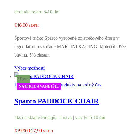
dodanie tovaru 5-10 dní
€
46,00
s DPH
Športové tričko Sparco vyrobené zo strečového dresu v
legendárnom vzhľade MARTINI RACING. Materiál: 95%
bavlna, 5% elastan
Výber možností
Zľava!
Lifestyle - Oblečenie a produkty na voľný čas
NAJPREDÁVANEJŠIE
Sparco PADDOCK CHAIR
4ks na sklade Predajňa Trnava | viac ks 5-10 dní
Pôvodná
Aktuálna
€
59,90
€
57,90
s DPH