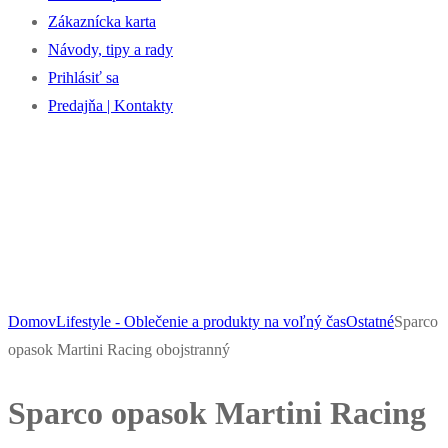
Zákaznícka karta
Návody, tipy a rady
Prihlásiť sa
Predajňa | Kontakty
Domov
Lifestyle - Oblečenie a produkty na voľný čas
Ostatné
Sparco
opasok Martini Racing obojstranný
Sparco opasok Martini Racing