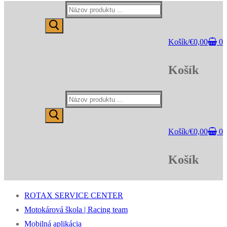
Hľadať:
Košík
/
€
0,00
0
Košík
Hľadať:
Košík
/
€
0,00
0
Košík
ROTAX SERVICE CENTER
Motokárová škola | Racing team
Mobilná aplikácia