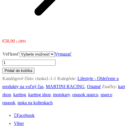
€
58,90
s DPH
Veľkosť
Vymazať
množstvo
Sparco
Pridať do košíka
opasok
Katalógové číslo:
ctaska1-1-1
Kategórie:
Lifestyle - Oblečenie a
Martini
produkty na voľný čas
,
MARTINI RACING
,
Ostatné
Značky:
kart
Racing
shop
,
karting
,
karting shop
,
motokary
,
opasok sparco
,
sparco
obojstranný
opasok
,
taska na kolieskach
Facebook
Viber