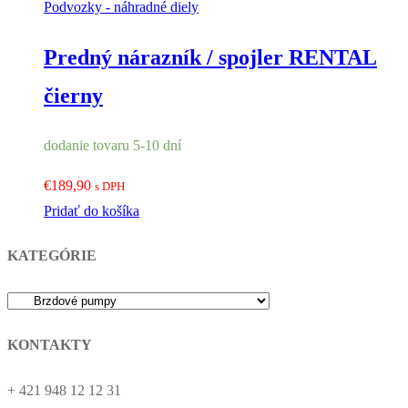
Podvozky - náhradné diely
Predný nárazník / spojler RENTAL
čierny
dodanie tovaru 5-10 dní
€
189,90
s DPH
Pridať do košíka
KATEGÓRIE
KONTAKTY
+ 421 948 12 12 31