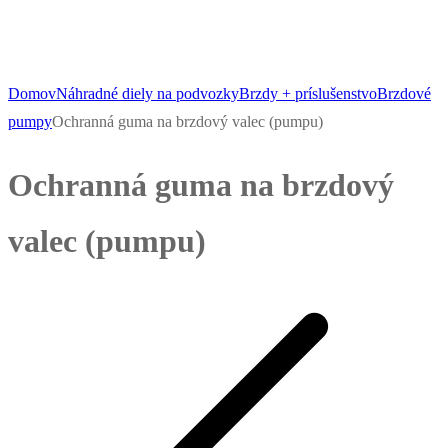
Domov
Náhradné diely na podvozky
Brzdy + príslušenstvo
Brzdové
pumpy
Ochranná guma na brzdový valec (pumpu)
Ochranná guma na brzdový
valec (pumpu)