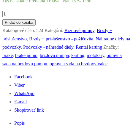
1ks na sklade Predajňa Trnava | viac ks 5-10 dní
množstvo
Ochranná
Pridať do košíka
guma
Katalógové číslo:
524
Kategórií:
Brzdové pumpy
,
Brzdy +
na
príslušenstvo
,
Brzdy + príslušenstvo - požičovňa
,
Náhradné diely na
brzdový
podvozky
,
Podvozky - náhradné diely
,
Rental karting
Značky:
valec
brake
,
brake pump
,
brzdova pumpa
,
karting
,
motokary
,
opravna
(pumpu)
sada na brzdovu pumpu
,
opravna sada na brzdovy valec
Facebook
Viber
WhatsApp
E-mail
Skopírovať link
Popis