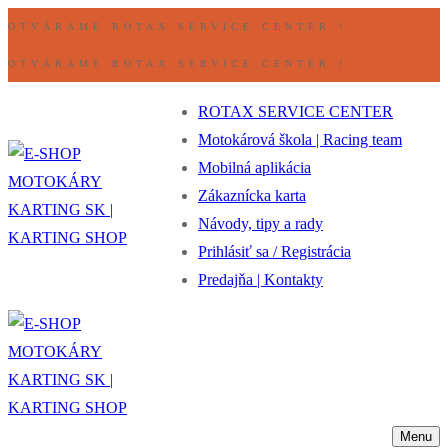
Preskočiť
Ponuka
Zavrieť
OTVÁRAME ROTAX SERVICE CENTER !
na
OTVÁRAME ROTAX SERVICE CENTER !
obsah
ROTAX SERVICE CENTER
Motokárová škola | Racing team
Mobilná aplikácia
Zákaznícka karta
Návody, tipy a rady
Prihlásiť sa / Registrácia
Predajňa | Kontakty
Menu