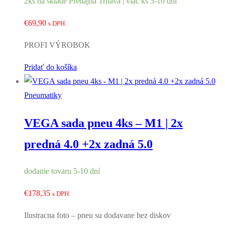
2ks na sklade Predajňa Trnava | viac ks 5-10 dní
€
69,90
s DPH
PROFI VÝROBOK
Pridať do košíka
Pneumatiky
VEGA sada pneu 4ks – M1 | 2x
predná 4.0 +2x zadná 5.0
dodanie tovaru 5-10 dní
€
178,35
s DPH
Ilustracna foto – pneu su dodavane bez diskov