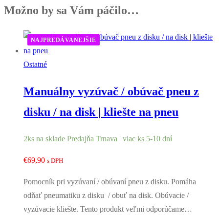
4.2
Možno by sa Vám páčilo…
+
2ks
NAJPREDÁVANEJŠIE
zadná
6.0
Ostatné
Manuálny vyzúvač / obúvač pneu z
disku / na disk | kliešte na pneu
2ks na sklade Predajňa Trnava | viac ks 5-10 dní
€
69,90
s DPH
Pomocník pri vyzúvaní / obúvaní pneu z disku. Pomáha
odňať pneumatiku z disku / obuť na disk. Obúvacie /
vyzúvacie kliešte. Tento produkt veľmi odporúčame…