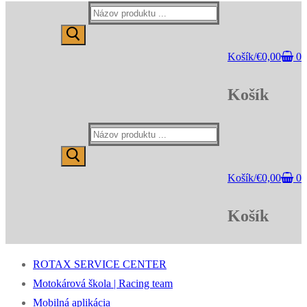
Hľadať:
Košík
/
€
0,00
0
Košík
Hľadať:
Košík
/
€
0,00
0
Košík
ROTAX SERVICE CENTER
Motokárová škola | Racing team
Mobilná aplikácia