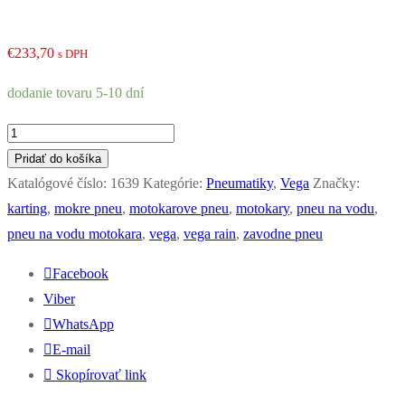
€
233,70
s DPH
dodanie tovaru 5-10 dní
množstvo
Vega
Pridať do košíka
sada
Katalógové číslo:
1639
Kategórie:
Pneumatiky
,
Vega
Značky:
pneu
karting
,
mokre pneu
,
motokarove pneu
,
motokary
,
pneu na vodu
,
4ks
pneu na vodu motokara
,
vega
,
vega rain
,
zavodne pneu
W6
Facebook
-
Viber
CIK
WhatsApp
|
E-mail
2ks
Skopírovať link
predná