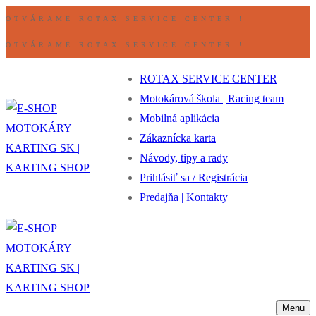
Preskočiť
Ponuka
Zavrieť
OTVÁRAME ROTAX SERVICE CENTER !
na
OTVÁRAME ROTAX SERVICE CENTER !
obsah
ROTAX SERVICE CENTER
Motokárová škola | Racing team
Mobilná aplikácia
Zákaznícka karta
Návody, tipy a rady
Prihlásiť sa / Registrácia
Predajňa | Kontakty
Menu