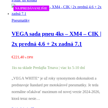
Pridať do košíka
NAJPREDÁVANEJŠIE
Pneumatiky
VEGA sada pneu 4ks – XM4 – CIK |
2x predná 4.6 + 2x zadná 7.1
€
221,40
s DPH
1ks na sklade Predajňa Trnava | viac ks 5-10 dní
„VEGA WHITE“ je už roky synonymom dokonalosti a
predstavuje štandard pre motokárové pneumatiky. Je teda
normálne očakávať maximum od novej verzie 2024-2026,
ktorá teraz nesie…