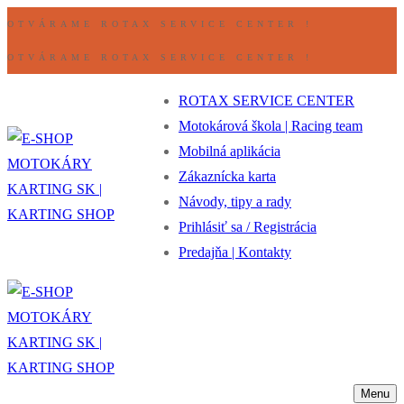
Preskočiť
Ponuka
Zavrieť
OTVÁRAME ROTAX SERVICE CENTER !
na
OTVÁRAME ROTAX SERVICE CENTER !
obsah
ROTAX SERVICE CENTER
Motokárová škola | Racing team
Mobilná aplikácia
Zákaznícka karta
Návody, tipy a rady
Prihlásiť sa / Registrácia
Predajňa | Kontakty
Menu