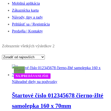
Mobilná aplikácia
Zákaznícka karta
Návody, tipy a rady
Prihlásiť sa / Registrácia
Predajňa | Kontakty
Zoradené
Zobrazenie všetkých výsledkov 2
podľa
najnovších
Zľava!
NAJPREDÁVANEJŠIE
Náhradné diely na podvozky
Štartové číslo 012345678 čierno-žlté
samolepka 160 x 70mm