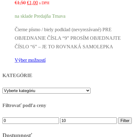
Pôvodná
Aktuálna
€
1,50
€
1,00
s DPH
cena
cena
na sklade Predajňa Trnava
bola:
je:
€1,50.
€1,00.
Čierne písmo / biely podklad (nevyrezávané) PRE
OBJEDNANIE ČÍSLA “9” PROSÍM OBJEDNAJTE
ČÍSLO “6” – JE TO ROVNAKÁ SAMOLEPKA
Výber možností
KATEGÓRIE
Filtrovať podľa ceny
Minimálna
Maximálna
Filter
cena
cena
Dostupnosť