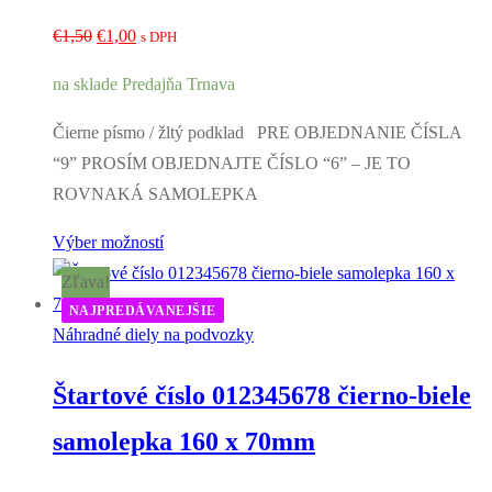
Pôvodná
Aktuálna
€
1,50
€
1,00
s DPH
cena
cena
na sklade Predajňa Trnava
bola:
je:
€1,50.
€1,00.
Čierne písmo / žltý podklad PRE OBJEDNANIE ČÍSLA
“9” PROSÍM OBJEDNAJTE ČÍSLO “6” – JE TO
ROVNAKÁ SAMOLEPKA
Výber možností
Zľava!
NAJPREDÁVANEJŠIE
Náhradné diely na podvozky
Štartové číslo 012345678 čierno-biele
samolepka 160 x 70mm