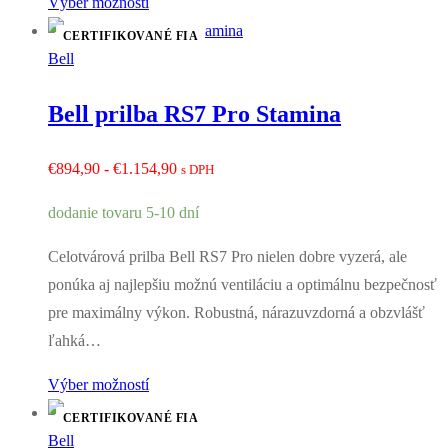
Výber možností
CERTIFIKOVANÉ FIA
Bell
Bell prilba RS7 Pro Stamina
Rozpětí
€
894,90
-
€
1.154,90
s DPH
cen:
dodanie tovaru 5-10 dní
€894,90
až
Celotvárová prilba Bell RS7 Pro nielen dobre vyzerá, ale
€1.154,90
ponúka aj najlepšiu možnú ventiláciu a optimálnu bezpečnosť
pre maximálny výkon. Robustná, nárazuvzdorná a obzvlášť
ľahká…
Výber možností
CERTIFIKOVANÉ FIA
Bell