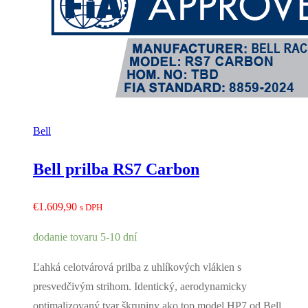
Bell
Bell prilba RS7 Carbon
€
1.609,90
s DPH
dodanie tovaru 5-10 dní
Ľahká celotvárová prilba z uhlíkových vlákien s
presvedčivým strihom. Identický, aerodynamicky
optimalizovaný tvar škrupiny ako top model HP7 od Bell.