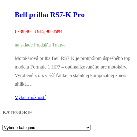
Bell prilba RS7-K Pro
Rozpětí
€
739,90
-
€
915,90
s DPH
cen:
na sklade Predajňa Trnava
€739,90
až
Motokárová prilba Bell RS7-K je protipólom úspešného top
€915,90
modelu Formule 1 HP7 – optimalizovaného pre motokáry.
Vyrobené z obzvlášť ľahkej a stabilnej kompozitnej zmesi
uhlíka,…
Výber možností
KATEGÓRIE