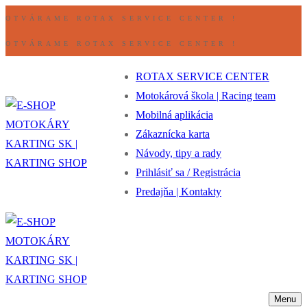
Preskočiť
Ponuka
Zavrieť
OTVÁRAME ROTAX SERVICE CENTER !
na
OTVÁRAME ROTAX SERVICE CENTER !
obsah
ROTAX SERVICE CENTER
Motokárová škola | Racing team
Mobilná aplikácia
Zákaznícka karta
Návody, tipy a rady
Prihlásiť sa / Registrácia
Predajňa | Kontakty
Menu