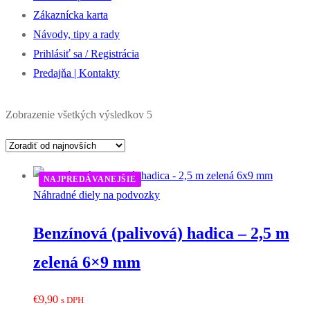
Zákaznícka karta
Návody, tipy a rady
Prihlásiť sa / Registrácia
Predajňa | Kontakty
Zoradené
Zobrazenie všetkých výsledkov 5
podľa
najnovších
NAJPREDÁVANEJŠIE
Náhradné diely na podvozky
Benzínová (palivová) hadica – 2,5 m
zelená 6×9 mm
€
9,90
s DPH