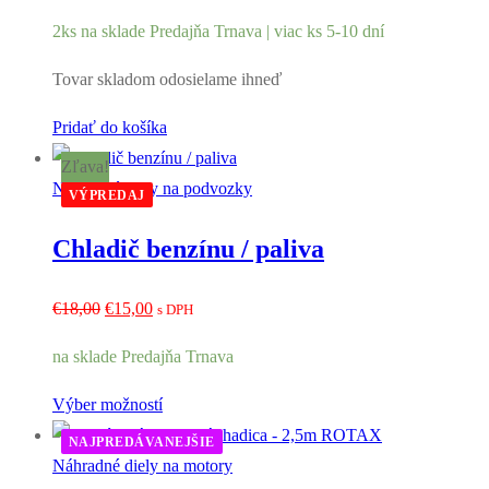
2ks na sklade Predajňa Trnava | viac ks 5-10 dní
Tovar skladom odosielame ihneď
Pridať do košíka
Zľava!
Náhradné diely na podvozky
VÝPREDAJ
Chladič benzínu / paliva
Pôvodná
Aktuálna
€
18,00
€
15,00
s DPH
cena
cena
na sklade Predajňa Trnava
bola:
je:
€18,00.
€15,00.
Výber možností
NAJPREDÁVANEJŠIE
Náhradné diely na motory