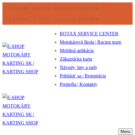
Preskočiť
Ponuka
Zavrieť
OTVÁRAME ROTAX SERVICE CENTER !
na
OTVÁRAME ROTAX SERVICE CENTER !
obsah
ROTAX SERVICE CENTER
Motokárová škola | Racing team
Mobilná aplikácia
Zákaznícka karta
Návody, tipy a rady
Prihlásiť sa / Registrácia
Predajňa | Kontakty
Menu