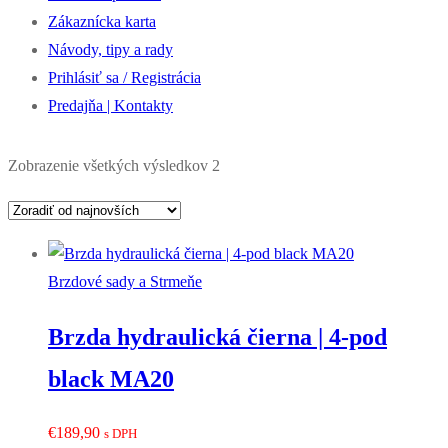
Zákaznícka karta
Návody, tipy a rady
Prihlásiť sa / Registrácia
Predajňa | Kontakty
Zoradené
Zobrazenie všetkých výsledkov 2
podľa
najnovších
Brzdové sady a Strmeňe
Brzda hydraulická čierna | 4-pod
black MA20
€
189,90
s DPH