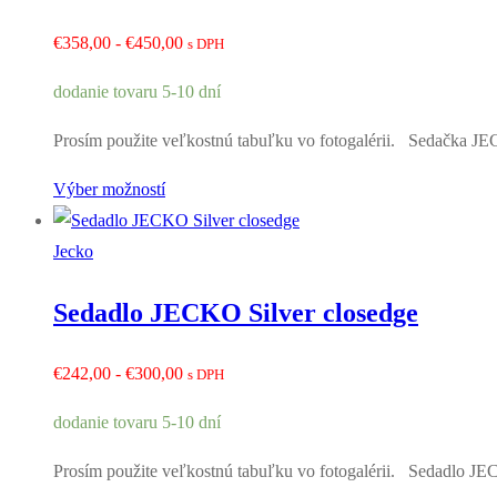
Rozpětí
€
358,00
-
€
450,00
s DPH
cen:
dodanie tovaru 5-10 dní
€358,00
až
Prosím použite veľkostnú tabuľku vo fotogalérii. Sedačka J
€450,00
Výber možností
Jecko
Sedadlo JECKO Silver closedge
Rozpětí
€
242,00
-
€
300,00
s DPH
cen:
dodanie tovaru 5-10 dní
€242,00
až
Prosím použite veľkostnú tabuľku vo fotogalérii. Sedadlo JEC
€300,00