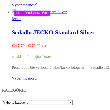
Výber možností
NAJPREDÁVANEJŠIE
Jecko
Sedadlo JECKO Standard Silver
Rozpětí
€
217,70
-
€
279,90
s DPH
cen:
na sklade Predajňa Trnava
€217,70
až
Prosím použite veľkostnú tabuľku vo fotogalérii. Sedadlo JEC
€279,90
Výber možností
KATEGÓRIE