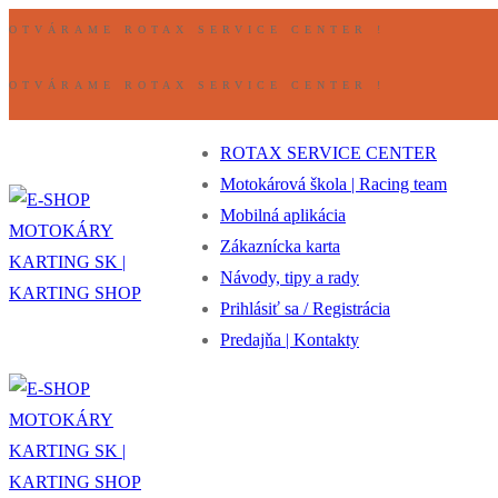
Preskočiť
Ponuka
Zavrieť
OTVÁRAME ROTAX SERVICE CENTER !
na
obsah
OTVÁRAME ROTAX SERVICE CENTER !
ROTAX SERVICE CENTER
Motokárová škola | Racing team
Mobilná aplikácia
Zákaznícka karta
Návody, tipy a rady
Prihlásiť sa / Registrácia
Predajňa | Kontakty