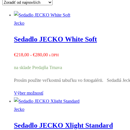
Jecko
Sedadlo JECKO White Soft
Rozpětí
€
218,00
-
€
280,00
s DPH
cen:
na sklade Predajňa Trnava
€218,00
až
Prosím použite veľkostnú tabuľku vo fotogalérii. Sedadlá Jeck
€280,00
Výber možností
Jecko
Sedadlo JECKO Xlight Standard