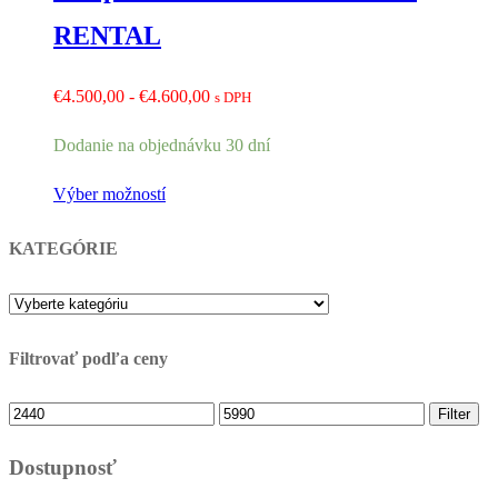
RENTAL
Rozpětí
€
4.500,00
-
€
4.600,00
s DPH
cen:
Dodanie na objednávku 30 dní
€4.500,00
až
Výber možností
€4.600,00
KATEGÓRIE
Filtrovať podľa ceny
Minimálna
Maximálna
Filter
cena
cena
Dostupnosť