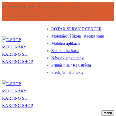
Preskočiť
Ponuka
Zavrieť
OTVÁRAME ROTAX SERVICE CENTER !
na
OTVÁRAME ROTAX SERVICE CENTER !
obsah
ROTAX SERVICE CENTER
Motokárová škola | Racing team
Mobilná aplikácia
Zákaznícka karta
Návody, tipy a rady
Prihlásiť sa / Registrácia
Predajňa | Kontakty
Menu