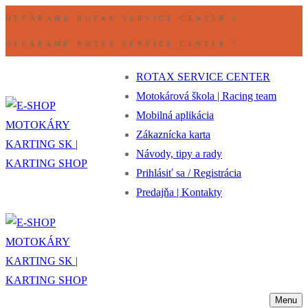
Preskočiť
Ponuka
Zavrieť
OTVÁRAME ROTAX SERVICE CENTER !
na
OTVÁRAME ROTAX SERVICE CENTER !
obsah
ROTAX SERVICE CENTER
Motokárová škola | Racing team
Mobilná aplikácia
Zákaznícka karta
Návody, tipy a rady
Prihlásiť sa / Registrácia
Predajňa | Kontakty
Menu