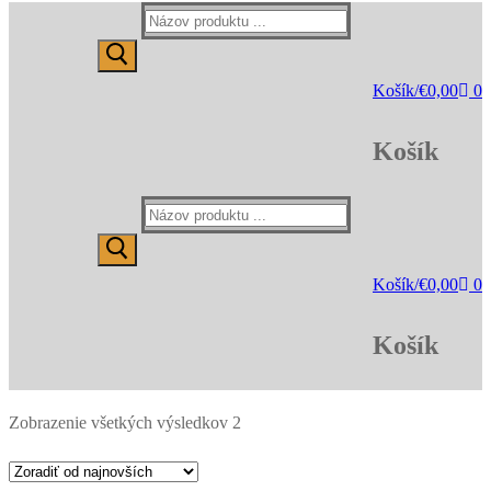
Hľadať:
Košík
/
€
0,00
0
Košík
Hľadať:
Košík
/
€
0,00
0
Košík
Zoradené
Zobrazenie všetkých výsledkov 2
podľa
najnovších