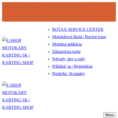
Preskočiť
Ponuka
Zavrieť
OTVÁRAME ROTAX SERVICE CENTER !
na
OTVÁRAME ROTAX SERVICE CENTER !
obsah
ROTAX SERVICE CENTER
Motokárová škola | Racing team
Mobilná aplikácia
Zákaznícka karta
Návody, tipy a rady
Prihlásiť sa / Registrácia
Predajňa | Kontakty
Menu