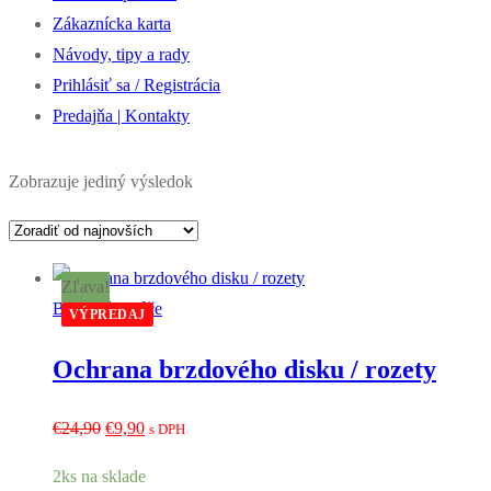
Zákaznícka karta
Návody, tipy a rady
Prihlásiť sa / Registrácia
Predajňa | Kontakty
Zobrazuje jediný výsledok
Zľava!
Brzdové kotúče
VÝPREDAJ
Ochrana brzdového disku / rozety
Pôvodná
Aktuálna
€
24,90
€
9,90
s DPH
cena
cena
2ks na sklade
bola:
je: