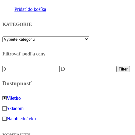
€24,90.
€9,90.
Pridať do košíka
KATEGÓRIE
Filtrovať podľa ceny
Minimálna
Maximálna
Filter
cena
cena
Dostupnosť
Všetko
Skladom
Na objednávku