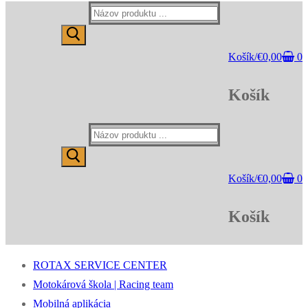
Hľadať:
Košík
/
€
0,00
0
Košík
Hľadať:
Košík
/
€
0,00
0
Košík
ROTAX SERVICE CENTER
Motokárová škola | Racing team
Mobilná aplikácia