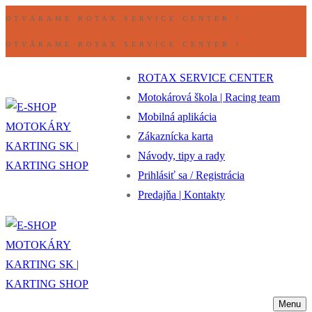
Preskočiť
Ponuka
Zavrieť
OTVÁRAME ROTAX SERVICE CENTER !
na
OTVÁRAME ROTAX SERVICE CENTER !
obsah
ROTAX SERVICE CENTER
Motokárová škola | Racing team
Mobilná aplikácia
Zákaznícka karta
Návody, tipy a rady
Prihlásiť sa / Registrácia
Predajňa | Kontakty
Menu