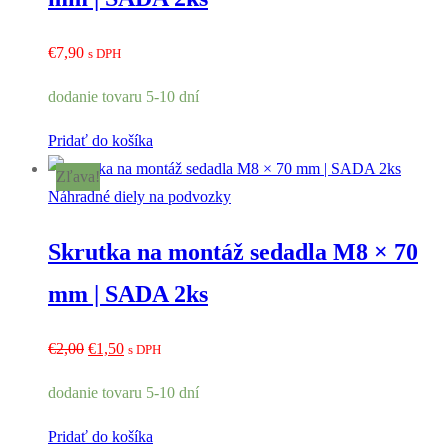
€
7,90
s DPH
dodanie tovaru 5-10 dní
Pridať do košíka
Zľava!
Náhradné diely na podvozky
Skrutka na montáž sedadla M8 × 70
mm | SADA 2ks
Pôvodná
Aktuálna
€
2,00
€
1,50
s DPH
cena
cena
dodanie tovaru 5-10 dní
bola:
je:
€2,00.
€1,50.
Pridať do košíka