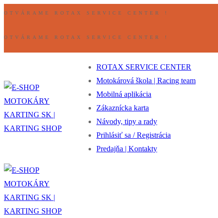
Preskočiť
Ponuka
Zavrieť
OTVÁRAME ROTAX SERVICE CENTER !
na
obsah
OTVÁRAME ROTAX SERVICE CENTER !
ROTAX SERVICE CENTER
Motokárová škola | Racing team
Mobilná aplikácia
Zákaznícka karta
Návody, tipy a rady
Prihlásiť sa / Registrácia
Predajňa | Kontakty