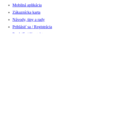
Mobilná aplikácia
Zákaznícka karta
Návody, tipy a rady
Prihlásiť sa / Registrácia
Predajňa | Kontakty
Zoradené
Zobrazené výsledky 1-12 z 15
podľa
najnovších