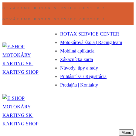
Preskočiť
Ponuka
Zavrieť
OTVÁRAME ROTAX SERVICE CENTER !
na
OTVÁRAME ROTAX SERVICE CENTER !
obsah
ROTAX SERVICE CENTER
Motokárová škola | Racing team
Mobilná aplikácia
Zákaznícka karta
Návody, tipy a rady
Prihlásiť sa / Registrácia
Predajňa | Kontakty
Menu