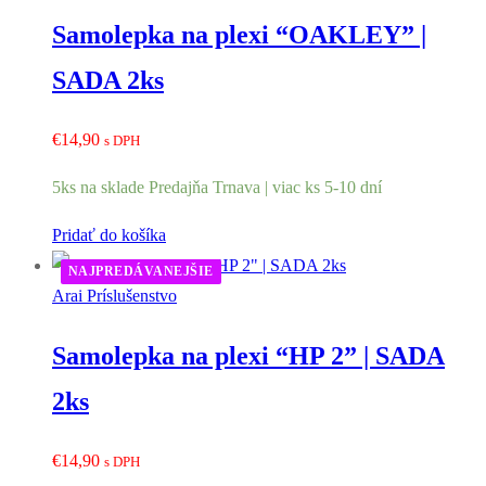
Samolepka na plexi “OAKLEY” |
SADA 2ks
€
14,90
s DPH
5ks na sklade Predajňa Trnava | viac ks 5-10 dní
Pridať do košíka
NAJPREDÁVANEJŠIE
Arai Príslušenstvo
Samolepka na plexi “HP 2” | SADA
2ks
€
14,90
s DPH