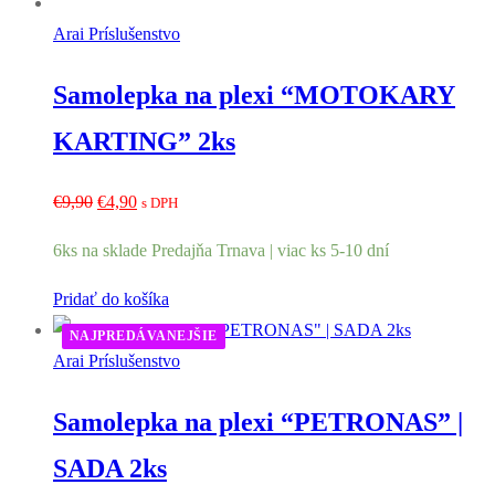
Arai Príslušenstvo
Samolepka na plexi “MOTOKARY
KARTING” 2ks
Pôvodná
Aktuálna
€
9,90
€
4,90
s DPH
cena
cena
6ks na sklade Predajňa Trnava | viac ks 5-10 dní
bola:
je:
€9,90.
€4,90.
Pridať do košíka
NAJPREDÁVANEJŠIE
Arai Príslušenstvo
Samolepka na plexi “PETRONAS” |
SADA 2ks