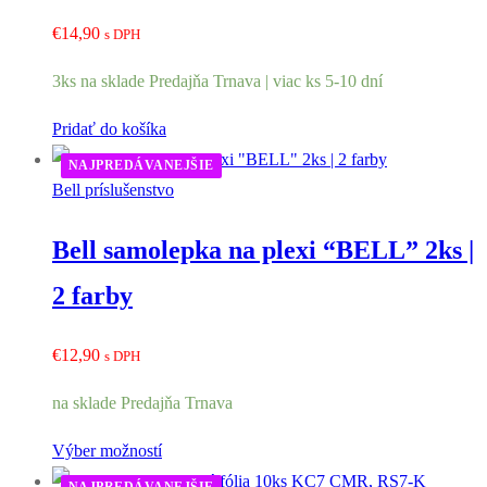
€
14,90
s DPH
3ks na sklade Predajňa Trnava | viac ks 5-10 dní
Pridať do košíka
NAJPREDÁVANEJŠIE
Bell príslušenstvo
Bell samolepka na plexi “BELL” 2ks |
2 farby
€
12,90
s DPH
na sklade Predajňa Trnava
Výber možností