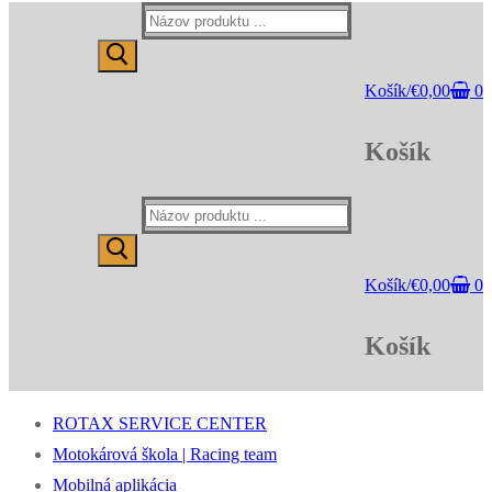
Hľadať:
Košík
/
€
0,00
0
Košík
Hľadať:
Košík
/
€
0,00
0
Košík
ROTAX SERVICE CENTER
Motokárová škola | Racing team
Mobilná aplikácia