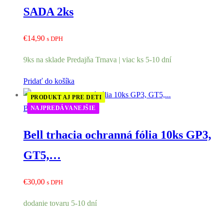
SADA 2ks
€
14,90
s DPH
9ks na sklade Predajňa Trnava | viac ks 5-10 dní
Pridať do košíka
PRODUKT AJ PRE DETI
Bell príslušenstvo
NAJPREDÁVANEJŠIE
Bell trhacia ochranná fólia 10ks GP3,
GT5,…
€
30,00
s DPH
dodanie tovaru 5-10 dní