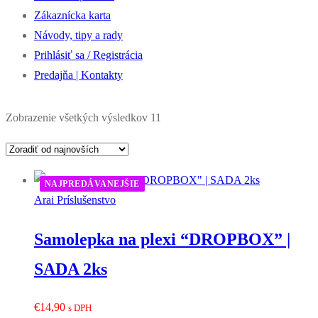
Zákaznícka karta
Návody, tipy a rady
Prihlásiť sa / Registrácia
Predajňa | Kontakty
Zoradené
Zobrazenie všetkých výsledkov 11
podľa
najnovších
NAJPREDÁVANEJŠIE
Arai Príslušenstvo
Samolepka na plexi “DROPBOX” |
SADA 2ks
€
14,90
s DPH