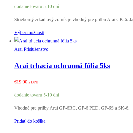
cena
cena
dodanie tovaru 5-10 dní
bola:
je:
€170,00.
€150,00.
Strieborný zrkadlový zorník je vhodný pre prilbu Arai CK-6. J
Výber možností
Arai Príslušenstvo
Arai trhacia ochranná fólia 5ks
€
19,90
s DPH
dodanie tovaru 5-10 dní
Vhodné pre prilby Arai GP-6RC, GP-6 PED, GP-6S a SK-6.
Pridať do košíka