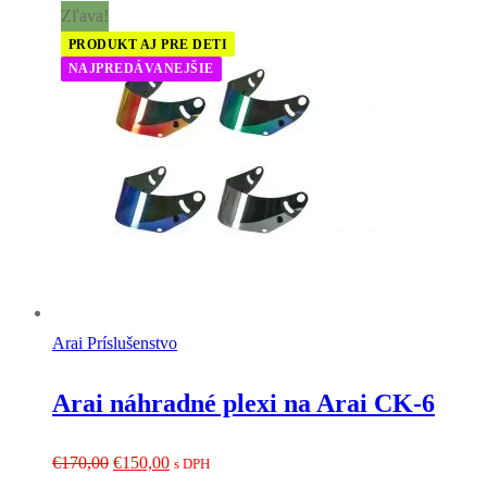
Zľava!
PRODUKT AJ PRE DETI
NAJPREDÁVANEJŠIE
Arai Príslušenstvo
Arai náhradné plexi na Arai CK-6
Pôvodná
Aktuálna
€
170,00
€
150,00
s DPH