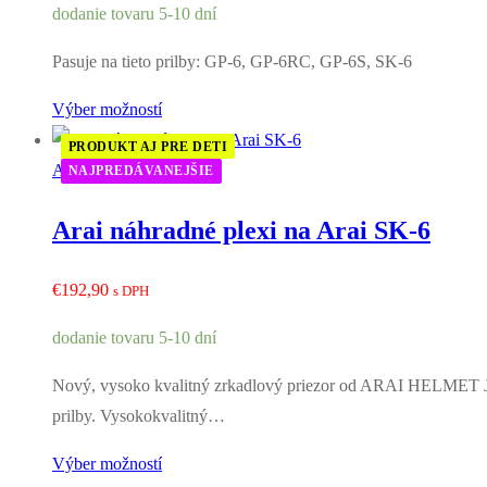
dodanie tovaru 5-10 dní
Pasuje na tieto prilby: GP-6, GP-6RC, GP-6S, SK-6
Výber možností
PRODUKT AJ PRE DETI
Arai Príslušenstvo
NAJPREDÁVANEJŠIE
Arai náhradné plexi na Arai SK-6
€
192,90
s DPH
dodanie tovaru 5-10 dní
Nový, vysoko kvalitný zrkadlový priezor od ARAI HELMET Jap
prilby. Vysokokvalitný…
Výber možností