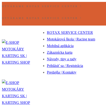
Preskočiť
Ponuka
Zavrieť
OTVÁRAME ROTAX SERVICE CENTER !
na
obsah
OTVÁRAME ROTAX SERVICE CENTER !
ROTAX SERVICE CENTER
Motokárová škola | Racing team
Mobilná aplikácia
Zákaznícka karta
Návody, tipy a rady
Prihlásiť sa / Registrácia
Predajňa | Kontakty