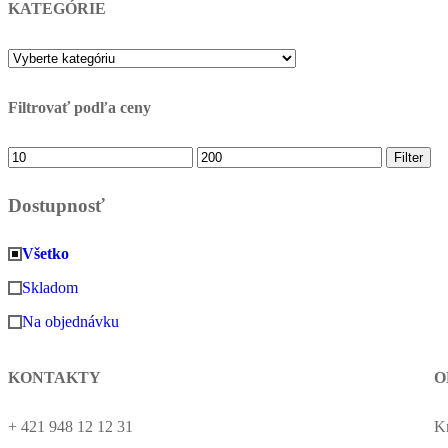
KATEGÓRIE
Filtrovať podľa ceny
Minimálna
Maximálna
Filter
cena
cena
Dostupnosť
Všetko
Skladom
Na objednávku
KONTAKTY
O
+ 421 948 12 12 31
K