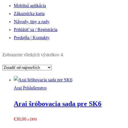
Mobilná aplikácia
Zákaznícka karta
Návody, tipy a rady
Prihlásiť sa / Registrácia
Predajňa | Kontakty
Zoradené
Zobrazenie všetkých výsledkov 4
podľa
najnovších
Arai Príslušenstvo
Arai šróbovacia sada pre SK6
€
30,00
s DPH